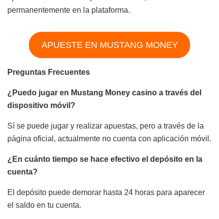
permanentemente en la plataforma.
APUESTE EN MUSTANG MONEY
Preguntas Frecuentes
¿Puedo jugar en Mustang Money casino a través del
dispositivo móvil?
Sí se puede jugar y realizar apuestas, pero a través de la
página oficial, actualmente no cuenta con aplicación móvil.
¿En cuánto tiempo se hace efectivo el depósito en la
cuenta?
El depósito puede demorar hasta 24 horas para aparecer
el saldo en tu cuenta.