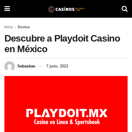
Inicio
Review
Descubre a Playdoit Casino
en México
Sebastian
7 junio, 2023