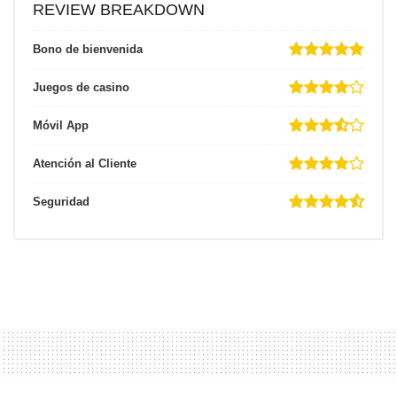
REVIEW BREAKDOWN
Bono de bienvenida
Juegos de casino
Móvil App
Atención al Cliente
Seguridad