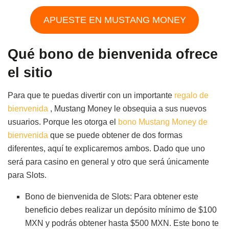
APUESTE EN MUSTANG MONEY
Qué bono de bienvenida ofrece
el sitio
Para que te puedas divertir con un importante
regalo de
bienvenida
, Mustang Money le obsequia a sus nuevos
usuarios. Porque les otorga el
bono Mustang Money de
bienvenida
que se puede obtener de dos formas
diferentes, aquí te explicaremos ambos. Dado que uno
será para casino en general y otro que será únicamente
para Slots.
Bono de bienvenida de Slots: Para obtener este
beneficio debes realizar un depósito mínimo de $100
MXN y podrás obtener hasta $500 MXN. Este bono te