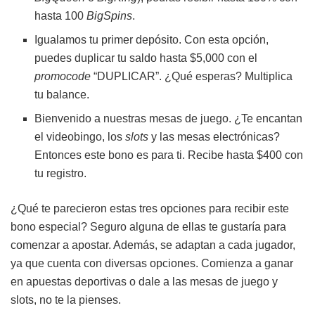
hasta 100
BigSpins
.
Igualamos tu primer depósito. Con esta opción,
puedes duplicar tu saldo hasta $5,000 con el
promocode
“DUPLICAR”. ¿Qué esperas? Multiplica
tu balance.
Bienvenido a nuestras mesas de juego. ¿Te encantan
el videobingo, los
slots
y las mesas electrónicas?
Entonces este bono es para ti. Recibe hasta $400 con
tu registro.
¿Qué te parecieron estas tres opciones para recibir este
bono especial? Seguro alguna de ellas te gustaría para
comenzar a apostar. Además, se adaptan a cada jugador,
ya que cuenta con diversas opciones. Comienza a ganar
en apuestas deportivas o dale a las mesas de juego y
slots, no te la pienses.