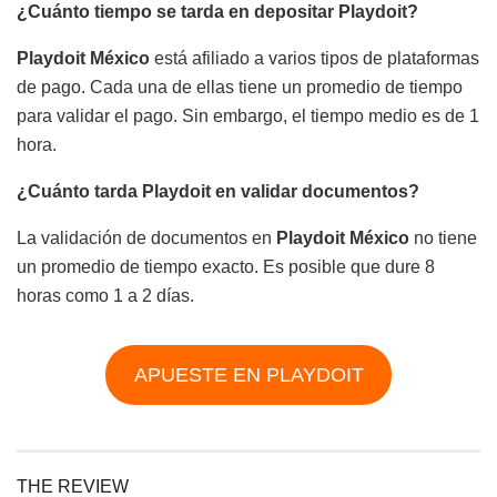
¿Cuánto tiempo se tarda en depositar Playdoit?
Playdoit México
está afiliado a varios tipos de plataformas
de pago. Cada una de ellas tiene un promedio de tiempo
para validar el pago. Sin embargo, el tiempo medio es de 1
hora.
¿Cuánto tarda Playdoit en validar documentos?
La validación de documentos en
Playdoit México
no tiene
un promedio de tiempo exacto. Es posible que dure 8
horas como 1 a 2 días.
APUESTE EN PLAYDOIT
THE REVIEW