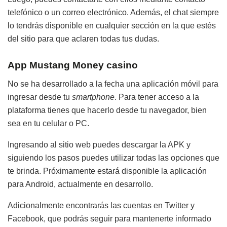
telefónico o un correo electrónico. Además, el chat siempre
lo tendrás disponible en cualquier sección en la que estés
del sitio para que aclaren todas tus dudas.
App Mustang Money casino
No se ha desarrollado a la fecha una aplicación móvil para
ingresar desde tu
smartphone
. Para tener acceso a la
plataforma tienes que hacerlo desde tu navegador, bien
sea en tu celular o PC.
Ingresando al sitio web puedes descargar la APK y
siguiendo los pasos puedes utilizar todas las opciones que
te brinda. Próximamente estará disponible la aplicación
para Android, actualmente en desarrollo.
Adicionalmente encontrarás las cuentas en Twitter y
Facebook, que podrás seguir para mantenerte informado