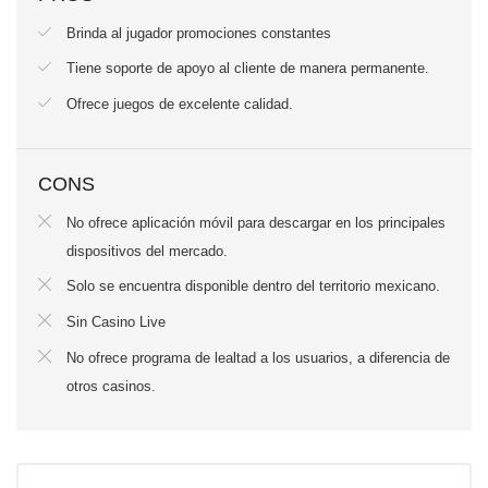
Brinda al jugador promociones constantes
Tiene soporte de apoyo al cliente de manera permanente.
Ofrece juegos de excelente calidad.
CONS
No ofrece aplicación móvil para descargar en los principales
dispositivos del mercado.
Solo se encuentra disponible dentro del territorio mexicano.
Sin Casino Live
No ofrece programa de lealtad a los usuarios, a diferencia de
otros casinos.