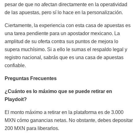
pesar de que no afectan directamente en la operatividad
de las apuestas, pero sí lo hace en la personalización.
Ciertamente, la experiencia con esta casa de apuestas es
una tarea pendiente para un apostador mexicano. La
amplitud de su oferta contra sus puntos de mejora lo
supera muchísimo. Si a ello le sumas el respaldo legal y
registro nacional, sabrás que es una casa de apuestas
confiable.
Preguntas Frecuentes
¿Cuánto es lo máximo que se puede retirar en
Playdoit?
El monto máximo a retirar en la plataforma es de 3.000
MXN cómo ganancias netas. No obstante, debes depositar
200 MXN para liberarlos.