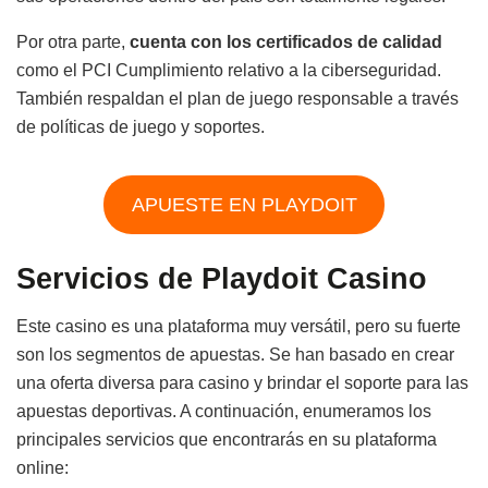
Por otra parte,
cuenta con los certificados de calidad
como el PCI Cumplimiento relativo a la ciberseguridad.
También respaldan el plan de juego responsable a través
de políticas de juego y soportes.
APUESTE EN PLAYDOIT
Servicios de Playdoit Casino
Este casino es una plataforma muy versátil, pero su fuerte
son los segmentos de apuestas. Se han basado en crear
una oferta diversa para casino y brindar el soporte para las
apuestas deportivas. A continuación, enumeramos los
principales servicios que encontrarás en su plataforma
online: