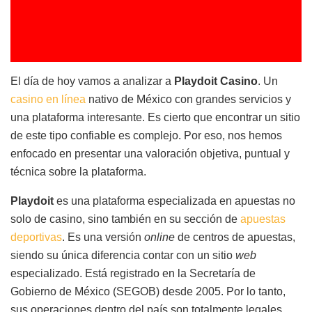
El día de hoy vamos a analizar a
Playdoit Casino
. Un
casino en línea
nativo de México con grandes servicios y
una plataforma interesante. Es cierto que encontrar un sitio
de este tipo confiable es complejo. Por eso, nos hemos
enfocado en presentar una valoración objetiva, puntual y
técnica sobre la plataforma.
Playdoit
es una plataforma especializada en apuestas no
solo de casino, sino también en su sección de
apuestas
deportivas
. Es una versión
online
de centros de apuestas,
siendo su única diferencia contar con un sitio
web
especializado. Está registrado en la Secretaría de
Gobierno de México (SEGOB) desde 2005. Por lo tanto,
sus operaciones dentro del país son totalmente legales.