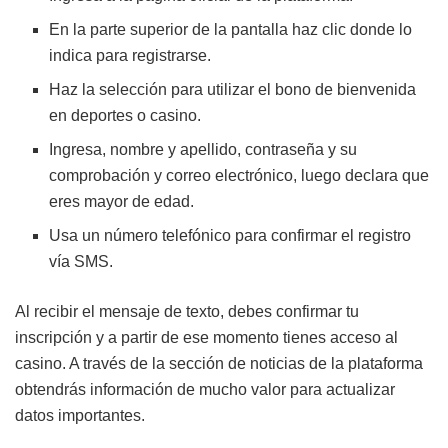
En la parte superior de la pantalla haz clic donde lo
indica para registrarse.
Haz la selección para utilizar el bono de bienvenida
en deportes o casino.
Ingresa, nombre y apellido, contraseña y su
comprobación y correo electrónico, luego declara que
eres mayor de edad.
Usa un número telefónico para confirmar el registro
vía SMS.
Al recibir el mensaje de texto, debes confirmar tu
inscripción y a partir de ese momento tienes acceso al
casino. A través de la sección de noticias de la plataforma
obtendrás información de mucho valor para actualizar
datos importantes.