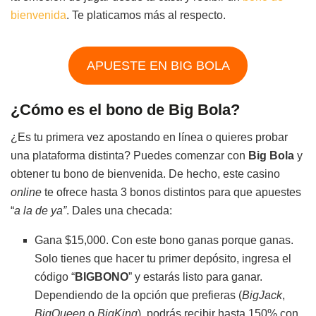
bienvenida
. Te platicamos más al respecto.
APUESTE EN BIG BOLA
¿Cómo es el bono de Big Bola?
¿Es tu primera vez apostando en línea o quieres probar
una plataforma distinta? Puedes comenzar con
Big Bola
y
obtener tu bono de bienvenida. De hecho, este casino
online
te ofrece hasta 3 bonos distintos para que apuestes
“
a la de ya”
. Dales una checada:
Gana $15,000. Con este bono ganas porque ganas.
Solo tienes que hacer tu primer depósito, ingresa el
código “
BIGBONO
” y estarás listo para ganar.
Dependiendo de la opción que prefieras (
BigJack
,
BigQueen
o
BigKing
), podrás recibir hasta 150% con