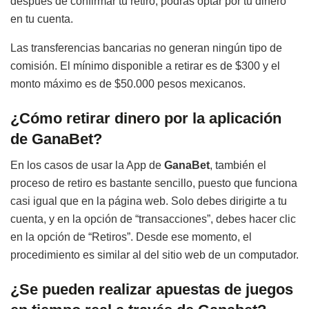
después de confirmar tu retiro, podrás optar por tu dinero
en tu cuenta.
Las transferencias bancarias no generan ningún tipo de
comisión. El mínimo disponible a retirar es de $300 y el
monto máximo es de $50.000 pesos mexicanos.
¿Cómo retirar dinero por la aplicación
de GanaBet?
En los casos de usar la App de
GanaBet
, también el
proceso de retiro es bastante sencillo, puesto que funciona
casi igual que en la página web. Solo debes dirigirte a tu
cuenta, y en la opción de “transacciones”, debes hacer clic
en la opción de “Retiros”. Desde ese momento, el
procedimiento es similar al del sitio web de un computador.
¿Se pueden realizar apuestas de juegos