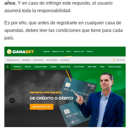
años
. Y en caso de infringir este requisito, el usuario
asumirá toda la responsabilidad.
Es por ello, que antes de registrarte en cualquier casa de
apuestas, debes leer las condiciones que tiene para cada
país.