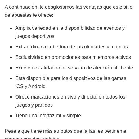
A continuación, te desglosamos las ventajas que este sitio
de apuestas te ofrece:
Amplia variedad en la disponibilidad de eventos y
juegos deportivos
Extraordinaria cobertura de las utilidades y momios
Exclusividad en promociones para miembros activos
Excelente calidad en el servicio de atención al cliente
Está disponible para los dispositivos de las gamas
iOS y Android
Ofrece marcaciones en vivo y directo, en todos los
juegos y partidos
Tiene una interfaz muy simple
Pese a que tiene más atributos que fallas, es pertinente