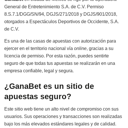
General de Entretenimiento S.A. de C.V. Permiso
8.S.7.1/DGG/SN/94, DGJS/271/2018 y DGJS/901/2018,
otorgados a Espectáculos Deportivos de Occidente, S.A.
de C.V.
Es una de las casas de apuestas con autorización para
ejercer en el territorio nacional vía
online
, gracias a su
licencia de permiso. Por esta razón, puedes sentirte
seguro de que todas tus apuestas se realizarán en una
empresa confiable, legal y segura.
¿GanaBet es un sitio de
apuestas seguro?
Este sitio web tiene un alto nivel de compromiso con sus
usuarios. Sus operaciones y transacciones son realizadas
bajo los más elevados estándares legales y de calidad.