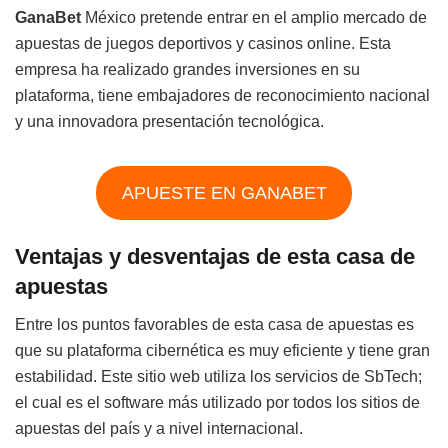
GanaBet
México pretende entrar en el amplio mercado de
apuestas de juegos deportivos y casinos online. Esta
empresa ha realizado grandes inversiones en su
plataforma, tiene embajadores de reconocimiento nacional
y una innovadora presentación tecnológica.
APUESTE EN GANABET
Ventajas y desventajas de esta casa de
apuestas
Entre los puntos favorables de esta casa de apuestas es
que su plataforma cibernética es muy eficiente y tiene gran
estabilidad. Este sitio web utiliza los servicios de SbTech;
el cual es el software más utilizado por todos los sitios de
apuestas del país y a nivel internacional.