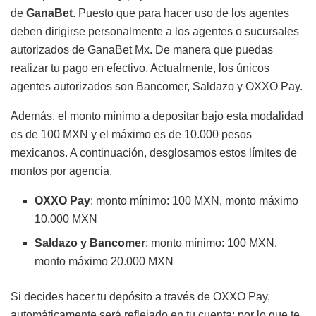
de
GanaBet
. Puesto que para hacer uso de los agentes
deben dirigirse personalmente a los agentes o sucursales
autorizados de GanaBet Mx. De manera que puedas
realizar tu pago en efectivo. Actualmente, los únicos
agentes autorizados son Bancomer, Saldazo y OXXO Pay.
Además, el monto mínimo a depositar bajo esta modalidad
es de 100 MXN y el máximo es de 10.000 pesos
mexicanos. A continuación, desglosamos estos límites de
montos por agencia.
OXXO Pay
: monto mínimo: 100 MXN, monto máximo
10.000 MXN
Saldazo y Bancomer
: monto mínimo: 100 MXN,
monto máximo 20.000 MXN
Si decides hacer tu depósito a través de OXXO Pay,
automáticamente será reflejado en tu cuenta; por lo que te