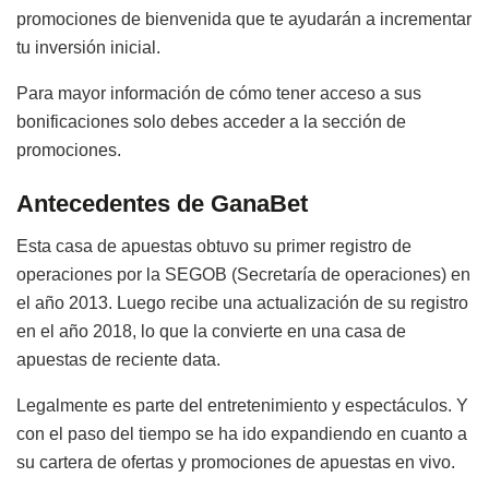
promociones de bienvenida que te ayudarán a incrementar
tu inversión inicial.
Para mayor información de cómo tener acceso a sus
bonificaciones solo debes acceder a la sección de
promociones.
Antecedentes de GanaBet
Esta casa de apuestas obtuvo su primer registro de
operaciones por la SEGOB (Secretaría de operaciones) en
el año 2013. Luego recibe una actualización de su registro
en el año 2018, lo que la convierte en una casa de
apuestas de reciente data.
Legalmente es parte del entretenimiento y espectáculos. Y
con el paso del tiempo se ha ido expandiendo en cuanto a
su cartera de ofertas y promociones de apuestas en vivo.