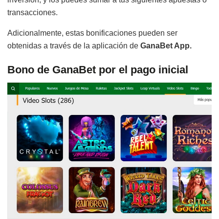
transacciones.
Adicionalmente, estas bonificaciones pueden ser
obtenidas a través de la aplicación de
GanaBet App.
Bono de GanaBet por el pago inicial