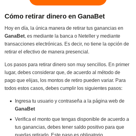
Cómo retirar dinero en GanaBet
Hoy en día, la única manera de retirar tus ganancias en
GanaBet
, es mediante la banca o Neteller y mediante
transacciones electrónicas. Es decir, no tiene la opción de
retirar el efectivo de manera presencial.
Los pasos para retirar dinero son muy sencillos. En primer
lugar, debes considerar que, de acuerdo al método de
pago que elijas, los montos de retiro pueden variar. Para
todos estos casos, debes cumplir los siguientes pasos:
Ingresa tu usuario y contraseña a la página web de
GanaBet
Verifica el monto que tengas disponible de acuerdo a
tus ganancias, debes tener saldo positivo para que
puedas retirarlo. Este paso es obligatorio