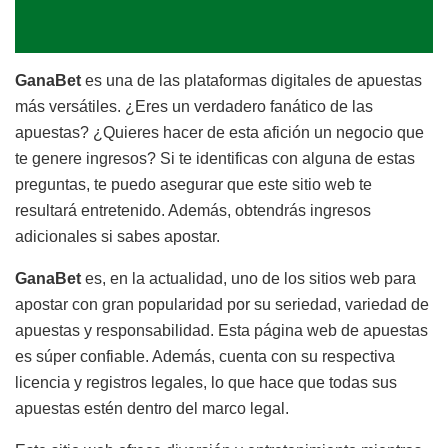
GanaBet
es una de las plataformas digitales de apuestas
más versátiles. ¿Eres un verdadero fanático de las
apuestas? ¿Quieres hacer de esta afición un negocio que
te genere ingresos? Si te identificas con alguna de estas
preguntas, te puedo asegurar que este sitio web te
resultará entretenido. Además, obtendrás ingresos
adicionales si sabes apostar.
GanaBet
es, en la actualidad, uno de los sitios web para
apostar con gran popularidad por su seriedad, variedad de
apuestas y responsabilidad. Esta página web de apuestas
es súper confiable. Además, cuenta con su respectiva
licencia y registros legales, lo que hace que todas sus
apuestas estén dentro del marco legal.