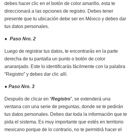
debes hacer clic en el botón de color amarillo, esta te
direccionará a las opciones de registro. Debes tener
presente que tu ubicación debe ser en México y debes dar
tus datos personales.
●
Paso Nro. 2
Luego de registrar tus datos, te encontrarás en la parte
derecha de tu pantalla un punto o botón de color
anaranjado. Este lo identificarás fácilmente con la palabra
“Registro” y debes dar clic allí.
●
Paso Nro. 3
Después de clicar en “
Registro
”, se extenderá una
ventana con una serie de preguntas, donde se te pedirán
tus datos personales. Debes dar toda la información que te
pida el sistema. Es muy importante que estés en territorio
mexicano porque de lo contrario, no te permitirá hacer el