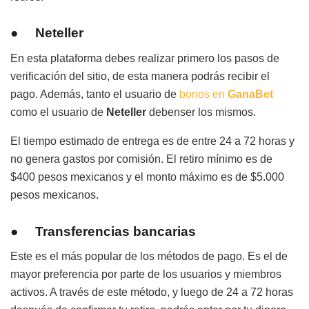
●
Neteller
En esta plataforma debes realizar primero los pasos de
verificación del sitio, de esta manera podrás recibir el
pago. Además, tanto el usuario de
bonos en
GanaBet
como el usuario de
Neteller
debenser los mismos.
El tiempo estimado de entrega es de entre 24 a 72 horas y
no genera gastos por comisión. El retiro mínimo es de
$400 pesos mexicanos y el monto máximo es de $5.000
pesos mexicanos.
●
Transferencias bancarias
Este es el más popular de los métodos de pago. Es el de
mayor preferencia por parte de los usuarios y miembros
activos. A través de este método, y luego de 24 a 72 horas