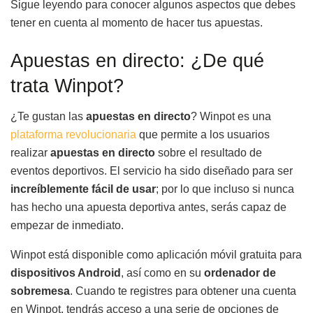
Sigue leyendo para conocer algunos aspectos que debes
tener en cuenta al momento de hacer tus apuestas.
Apuestas en directo: ¿De qué
trata Winpot?
¿Te gustan las
apuestas en directo
? Winpot es una
plataforma revolucionaria
que permite a los usuarios
realizar
apuestas en directo
sobre el resultado de
eventos deportivos. El servicio ha sido diseñado para ser
increíblemente fácil de usar
; por lo que incluso si nunca
has hecho una apuesta deportiva antes, serás capaz de
empezar de inmediato.
Winpot está disponible como aplicación móvil gratuita para
dispositivos Android
, así como en su
ordenador de
sobremesa
. Cuando te registres para obtener una cuenta
en Winpot, tendrás acceso a una serie de opciones de