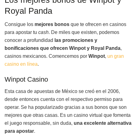
Royal Panda
Consigue los
mejores bonos
que te ofrecen en casinos
para apostar tu
cash
. De miles que existen, podemos
conocer a profundidad
las promociones y
bonificaciones que ofrecen Winpot y Royal Panda
,
casinos mexicanos. Comencemos por
Winpot
,
un gran
casino en línea
.
Winpot Casino
Esta casa de apuestas de México se creó en el 2006,
desde entonces cuenta con el respectivo permiso para
operar. Se ha popularizado gracias a sus bonos que son
mejores que otras casas. Es un casino virtual que fomenta
el juego responsable, sin duda,
una excelente alternativa
para apostar
.