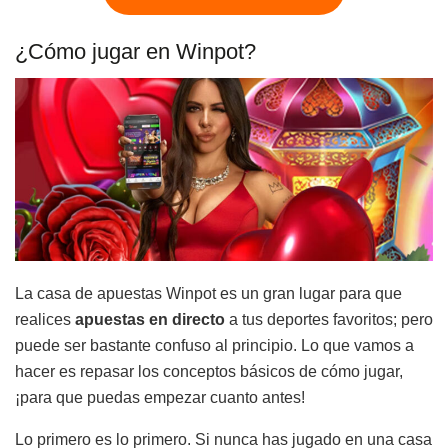
¿Cómo jugar en Winpot?
La casa de apuestas Winpot es un gran lugar para que
realices
apuestas en directo
a tus deportes favoritos; pero
puede ser bastante confuso al principio. Lo que vamos a
hacer es repasar los conceptos básicos de cómo jugar,
¡para que puedas empezar cuanto antes!
Lo primero es lo primero. Si nunca has jugado en una casa