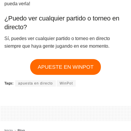
pueda verla!
¿Puedo ver cualquier partido o torneo en
directo?
Sí, puedes ver cualquier partido o torneo en directo
siempre que haya gente jugando en ese momento.
APUESTE EN WINPOT
Tags:
apuesta en directo
WinPot
Inicio
Blog