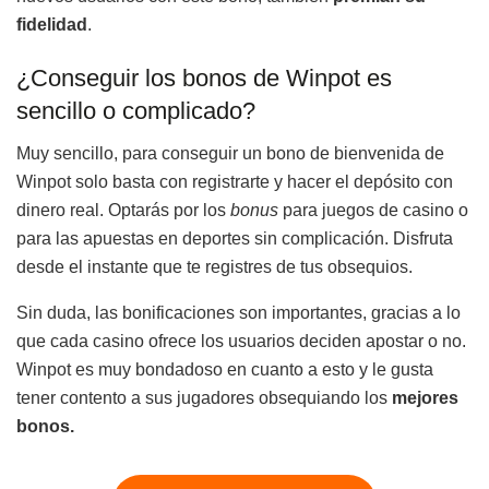
fidelidad
.
¿Conseguir los bonos de Winpot es
sencillo o complicado?
Muy sencillo, para conseguir un bono de bienvenida de
Winpot solo basta con registrarte y hacer el depósito con
dinero real. Optarás por los
bonus
para juegos de casino o
para las apuestas en deportes sin complicación. Disfruta
desde el instante que te registres de tus obsequios.
Sin duda, las bonificaciones son importantes, gracias a lo
que cada casino ofrece los usuarios deciden apostar o no.
Winpot es muy bondadoso en cuanto a esto y le gusta
tener contento a sus jugadores obsequiando los
mejores
bonos.