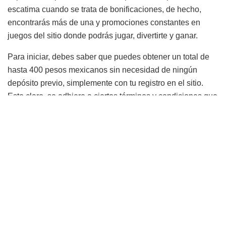
escatima cuando se trata de bonificaciones, de hecho,
encontrarás más de una y promociones constantes en
juegos del sitio donde podrás jugar, divertirte y ganar.
Para iniciar, debes saber que puedes obtener un total de
hasta 400 pesos mexicanos sin necesidad de ningún
depósito previo, simplemente con tu registro en el sitio.
Esto claro, se adhiere a ciertos términos y condiciones que
de igual forma puedes conocer a profundidad en el
sitio
oficial
de Caliente.
Además, también es necesario que sepas que esta
recompensa tiene un tiempo de expiración bastante corto,
por lo que tendrás que registrarte y comenzar a jugar de
forma inmediata para no desperdiciarla. De hecho, esta
bonificación expira 60 minutos luego de su reclamo, por lo
que debes ser veloz.