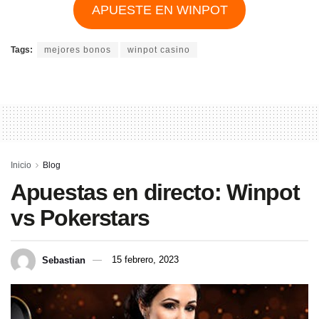
APUESTE EN WINPOT
Tags:
mejores bonos
winpot casino
Inicio
Blog
Apuestas en directo: Winpot
vs Pokerstars
Sebastian
15 febrero, 2023