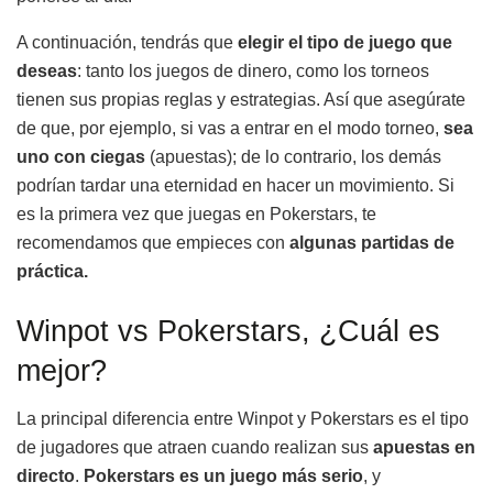
A continuación, tendrás que
elegir el tipo de juego que
deseas
: tanto los juegos de dinero, como los torneos
tienen sus propias reglas y estrategias. Así que asegúrate
de que, por ejemplo, si vas a entrar en el modo torneo,
sea
uno con ciegas
(apuestas); de lo contrario, los demás
podrían tardar una eternidad en hacer un movimiento. Si
es la primera vez que juegas en Pokerstars, te
recomendamos que empieces con
algunas partidas de
práctica.
Winpot vs Pokerstars, ¿Cuál es
mejor?
La principal diferencia entre Winpot y Pokerstars es el tipo
de jugadores que atraen cuando realizan sus
apuestas en
directo
.
Pokerstars es un juego más serio
, y