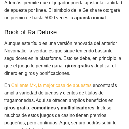
Además, permite que el jugador pueda ajustar la cantidad
de apuesta por línea. El símbolo de la Geisha te otorgará
un premio de hasta 5000 veces tu
apuesta inicial
.
Book of Ra Deluxe
Aunque este título es una versión renovada del anterior
Novomatic, la verdad es que sigue teniendo bastante
seguidores en la plataforma. Esto se debe, en principio, a
que el juego te permite ganar
giros gratis
y duplicar el
dinero en giros y bonificaciones.
En
Caliente Mx, la mejor casa de apuestas
encontrarás
amplia variedad de juegos y cientos de títulos de
tragamonedas. Aquí se ofrecen amplios beneficios en
giros gratis, comodines y multiplicadores
. Incluso,
muchos de estos juegos de casino tienen premios
pequeños, pero continuos. Aquí, seguro podrás subir tu