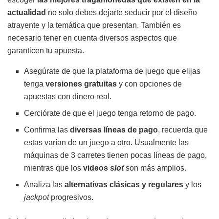
actualidad
no solo debes dejarte seducir por el diseño
atrayente y la temática que presentan. También es
necesario tener en cuenta diversos aspectos que
garanticen tu apuesta.
Asegúrate de que la plataforma de juego que elijas
tenga
versiones gratuitas
y con opciones de
apuestas con dinero real.
Cerciórate de que el juego tenga retorno de pago.
Confirma las
diversas líneas de pago
, recuerda que
estas varían de un juego a otro. Usualmente las
máquinas de 3 carretes tienen pocas líneas de pago,
mientras que los
videos
slot
son más amplios.
Analiza las
alternativas clásicas y regulares
y los
jackpot
progresivos.