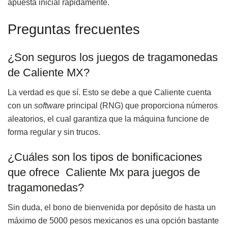
apuesta inicial rápidamente.
Preguntas frecuentes
¿Son seguros los juegos de tragamonedas
de Caliente MX?
La verdad es que sí. Esto se debe a que Caliente cuenta
con un
software
principal (RNG) que proporciona números
aleatorios, el cual garantiza que la máquina funcione de
forma regular y sin trucos.
¿Cuáles son los tipos de bonificaciones
que ofrece Caliente Mx para juegos de
tragamonedas?
Sin duda, el bono de bienvenida por depósito de hasta un
máximo de 5000 pesos mexicanos es una opción bastante