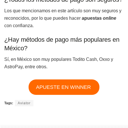
Los que mencionamos en este artículo son muy seguros y
reconocidos, por lo que puedes hacer
apuestas
online
con confianza.
¿Hay métodos de pago más populares en
México?
Sí, en México son muy populares Todito Cash, Oxxo y
AstroPay, entre otros.
APUESTE EN WINNER
Tags:
Aviator