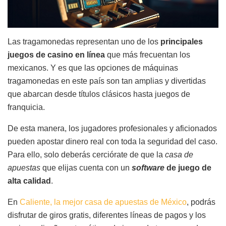
Las tragamonedas representan uno de los
principales
juegos de casino en línea
que más frecuentan los
mexicanos. Y es que las opciones de máquinas
tragamonedas en este país son tan amplias y divertidas
que abarcan desde títulos clásicos hasta juegos de
franquicia.
De esta manera, los jugadores profesionales y aficionados
pueden apostar dinero real con toda la seguridad del caso.
Para ello, solo deberás cerciórate de que la
casa de
apuestas
que elijas cuenta con un
software
de juego de
alta calidad
.
En
Caliente, la mejor casa de apuestas de México
, podrás
disfrutar de giros gratis, diferentes líneas de pagos y los