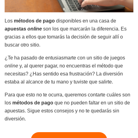
Los
métodos de pago
disponibles en una casa de
apuestas
online
son los que marcarán la diferencia. Es
gracias a ellos que tomarás la decisión de seguir allí o
buscar otro sitio.
¿Te ha pasado de entusiasmarte con un sitio de juegos
online
y, al querer pagar, no encuentras el método que
necesitas? ¿Has sentido esa frustración? La diversión
estaba al alcance de tu mano y tuviste que salirte.
Para que esto no te ocurra, queremos contarte cuáles son
los
métodos de pago
que no pueden faltar en un sitio de
apuestas. Sigue estos consejos y no te quedarás sin
diversión.