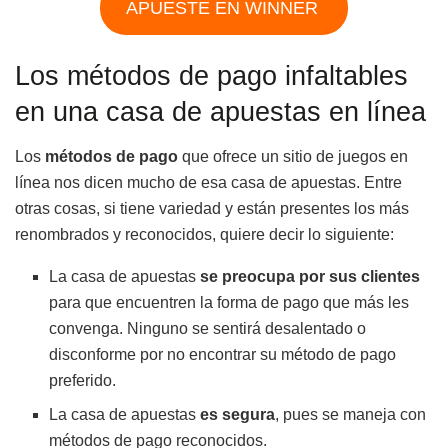
APUESTE EN WINNER
Los métodos de pago infaltables
en una casa de apuestas en línea
Los
métodos de pago
que ofrece un sitio de juegos en
línea nos dicen mucho de esa casa de apuestas. Entre
otras cosas, si tiene variedad y están presentes los más
renombrados y reconocidos, quiere decir lo siguiente:
La casa de apuestas
se preocupa por sus clientes
para que encuentren la forma de pago que más les
convenga. Ninguno se sentirá desalentado o
disconforme por no encontrar su método de pago
preferido.
La casa de apuestas
es segura
, pues se maneja con
métodos de pago reconocidos.