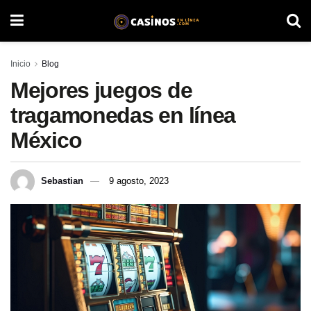
Inicio
Blog
Mejores juegos de
tragamonedas en línea
México
Sebastian
9 agosto, 2023