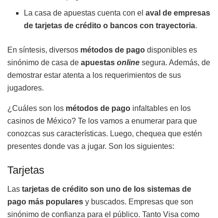
La casa de apuestas cuenta con el
aval de empresas
de tarjetas de crédito o bancos con trayectoria
.
En síntesis, diversos
métodos de pago
disponibles es
sinónimo de casa de
apuestas
online
segura. Además, de
demostrar estar atenta a los requerimientos de sus
jugadores.
¿Cuáles son los
métodos de pago
infaltables en los
casinos de México? Te los vamos a enumerar para que
conozcas sus características. Luego, chequea que estén
presentes donde vas a jugar. Son los siguientes:
Tarjetas
Las
tarjetas de crédito son uno de los sistemas de
pago más populares
y buscados. Empresas que son
sinónimo de confianza para el público. Tanto Visa como