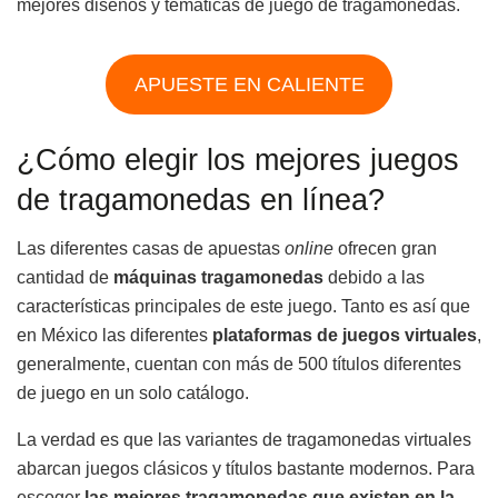
mejores diseños y temáticas de juego de tragamonedas.
APUESTE EN CALIENTE
¿Cómo elegir los mejores juegos
de tragamonedas en línea?
Las diferentes casas de apuestas
online
ofrecen gran
cantidad de
máquinas tragamonedas
debido a las
características principales de este juego. Tanto es así que
en México las diferentes
plataformas de juegos virtuales
,
generalmente, cuentan con más de 500 títulos diferentes
de juego en un solo catálogo.
La verdad es que las variantes de tragamonedas virtuales
abarcan juegos clásicos y títulos bastante modernos. Para
escoger
las mejores tragamonedas que existen en la