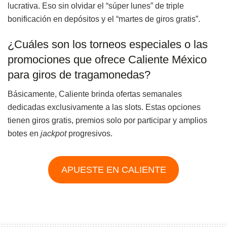
lucrativa. Eso sin olvidar el “súper lunes” de triple
bonificación en depósitos y el “martes de giros gratis”.
¿Cuáles son los torneos especiales o las
promociones que ofrece Caliente México
para giros de tragamonedas?
Básicamente, Caliente brinda ofertas semanales
dedicadas exclusivamente a las slots. Estas opciones
tienen giros gratis, premios solo por participar y amplios
botes en
jackpot
progresivos.
APUESTE EN CALIENTE