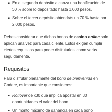
En el segundo depósito alcanza una bonificación de
50 % sobre lo depositado hasta 1.000 pesos.
Sobre el tercer depósito obtendrás un 70 % hasta por
2.000 pesos.
Debes considerar que dichos bonos de
casino
online
solo
aplican una vez para cada cliente. Estos exigen cumplir
ciertos requisitos para poder disfrutarlos, como verás
seguidamente.
Requisitos
Para disfrutar plenamente del
bono de bienvenida
en
Codere, es importante que consideres:
Rollover
de x30 que implica apostar en 30
oportunidades el valor del bono.
Un monto máximo de ganancia en cada bono