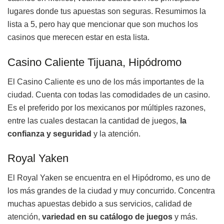
lugares donde tus apuestas son seguras. Resumimos la
lista a 5, pero hay que mencionar que son muchos los
casinos que merecen estar en esta lista.
Casino Caliente Tijuana, Hipódromo
El Casino Caliente es uno de los más importantes de la
ciudad. Cuenta con todas las comodidades de un casino.
Es el preferido por los mexicanos por múltiples razones,
entre las cuales destacan la cantidad de juegos,
la
confianza y seguridad
y la atención.
Royal Yaken
El Royal Yaken se encuentra en el Hipódromo, es uno de
los más grandes de la ciudad y muy concurrido. Concentra
muchas apuestas debido a sus servicios, calidad de
atención,
variedad en su catálogo de juegos
y más.