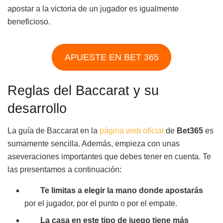
apostar a la victoria de un jugador es igualmente
beneficioso.
APUESTE EN BET 365
Reglas del Baccarat y su
desarrollo
La guía de Baccarat en la
página web oficial
de
Bet365
es
sumamente sencilla. Además, empieza con unas
aseveraciones importantes que debes tener en cuenta. Te
las presentamos a continuación:
Te limitas a elegir la mano donde apostarás
por el jugador, por el punto o por el empate.
La casa en este tipo de juego tiene más