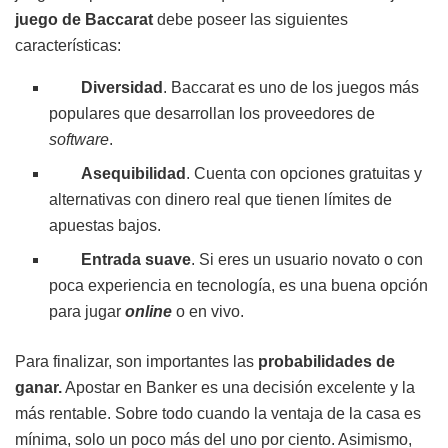
juego de
Baccarat
debe poseer las siguientes
características:
Diversidad
. Baccarat es uno de los juegos más
populares que desarrollan los proveedores de
software
.
Asequibilidad
. Cuenta con opciones gratuitas y
alternativas con dinero real que tienen límites de
apuestas bajos.
Entrada suave
. Si eres un usuario novato o con
poca experiencia en tecnología, es una buena opción
para jugar
online
o en vivo.
Para finalizar, son importantes las
probabilidades de
ganar.
Apostar en Banker es una decisión excelente y la
más rentable. Sobre todo cuando la ventaja de la casa es
mínima, solo un poco más del uno por ciento. Asimismo,