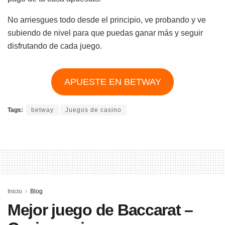
No arriesgues todo desde el principio, ve probando y ve
subiendo de nivel para que puedas ganar más y seguir
disfrutando de cada juego.
APUESTE EN BETWAY
Tags:
betway
Juegos de casino
Inicio
Blog
Mejor juego de Baccarat –