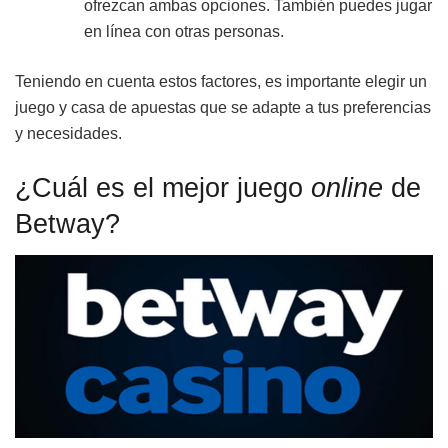
ofrezcan ambas opciones. También puedes jugar
en línea con otras personas.
Teniendo en cuenta estos factores, es importante elegir un
juego y casa de apuestas que se adapte a tus preferencias
y necesidades.
¿Cuál es el mejor juego
online
de
Betway?