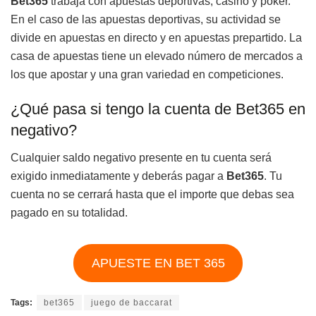
Bet365
trabaja con
apuestas deportivas, casino y póker.
En el caso de las apuestas deportivas, su actividad se
divide en apuestas en directo y en apuestas prepartido. La
casa de apuestas tiene un elevado número de mercados a
los que apostar y una gran variedad en competiciones.
¿Qué pasa si tengo la cuenta de Bet365 en
negativo?
Cualquier saldo negativo presente en tu cuenta será
exigido inmediatamente y deberás pagar a
Bet365
. Tu
cuenta no se cerrará hasta que el importe que debas sea
pagado en su totalidad.
APUESTE EN BET 365
Tags:
bet365
juego de baccarat