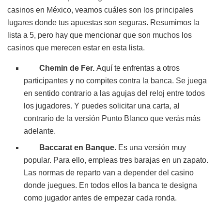
casinos en México, veamos cuáles son los principales
lugares donde tus apuestas son seguras. Resumimos la
lista a 5, pero hay que mencionar que son muchos los
casinos que merecen estar en esta lista.
Chemin de Fer.
Aquí te enfrentas a otros
participantes y no compites contra la banca. Se juega
en sentido contrario a las agujas del reloj entre todos
los jugadores. Y puedes solicitar una carta, al
contrario de la versión Punto Blanco que verás más
adelante.
Baccarat en Banque.
Es una versión muy
popular. Para ello, empleas tres barajas en un zapato.
Las normas de reparto van a depender del casino
donde juegues. En todos ellos la banca te designa
como jugador antes de empezar cada ronda.