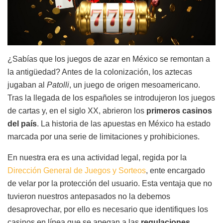
¿Sabías que los juegos de azar en México se remontan a
la antigüedad? Antes de la colonización, los aztecas
jugaban al
Patolli
, un juego de origen mesoamericano.
Tras la llegada de los españoles se introdujeron los juegos
de cartas y, en el siglo XX, abrieron los
primeros casinos
del país
. La historia de las apuestas en México ha estado
marcada por una serie de limitaciones y prohibiciones.
En nuestra era es una actividad legal, regida por la
Dirección General de Juegos y Sorteos
, ente encargado
de velar por la protección del usuario. Esta ventaja que no
tuvieron nuestros antepasados no la debemos
desaprovechar, por ello es necesario que identifiques los
casinos en línea que se apegan a las
regulaciones