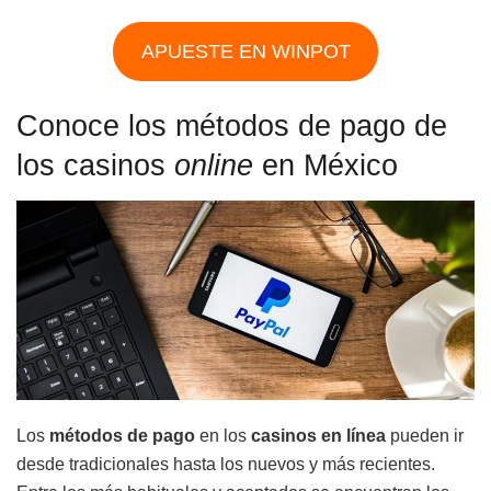
APUESTE EN WINPOT
Conoce los métodos de pago de
los casinos
online
en México
Los
métodos de pago
en los
casinos en línea
pueden ir
desde tradicionales hasta los nuevos y más recientes.