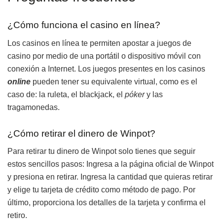
¿Cómo funciona el casino en línea?
Los casinos en línea te permiten apostar a juegos de
casino por medio de una portátil o dispositivo móvil con
conexión a Internet. Los juegos presentes en los casinos
online
pueden tener su equivalente virtual, como es el
caso de: la ruleta, el blackjack, el
póker
y las
tragamonedas.
¿Cómo retirar el dinero de Winpot?
Para retirar tu dinero de Winpot solo tienes que seguir
estos sencillos pasos: Ingresa a la página oficial de Winpot
y presiona en retirar. Ingresa la cantidad que quieras retirar
y elige tu tarjeta de crédito como método de pago. Por
último, proporciona los detalles de la tarjeta y confirma el
retiro.