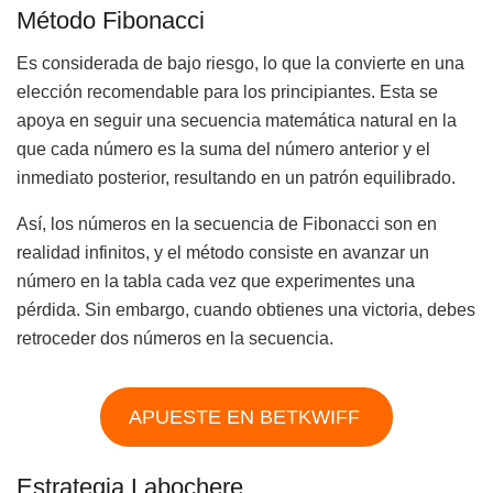
Método Fibonacci
Es considerada de bajo riesgo, lo que la convierte en una
elección recomendable para los principiantes. Esta se
apoya en seguir una secuencia matemática natural en la
que cada número es la suma del número anterior y el
inmediato posterior, resultando en un patrón equilibrado.
Así, los números en la secuencia de Fibonacci son en
realidad infinitos, y el método consiste en avanzar un
número en la tabla cada vez que experimentes una
pérdida. Sin embargo, cuando obtienes una victoria, debes
retroceder dos números en la secuencia.
APUESTE EN BETKWIFF
Estrategia Labochere