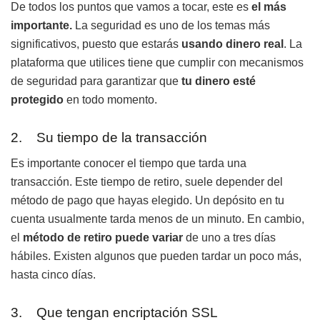
De todos los puntos que vamos a tocar, este es
el más
importante.
La seguridad es uno de los temas más
significativos, puesto que estarás
usando dinero real
. La
plataforma que utilices tiene que cumplir con mecanismos
de seguridad para garantizar que
tu dinero esté
protegido
en todo momento.
2.
Su tiempo de la transacción
Es importante conocer el tiempo que tarda una
transacción. Este tiempo de retiro, suele depender del
método de pago que hayas elegido. Un depósito en tu
cuenta usualmente tarda menos de un minuto. En cambio,
el
método de retiro puede variar
de uno a tres días
hábiles. Existen algunos que pueden tardar un poco más,
hasta cinco días.
3.
Que tengan encriptación SSL