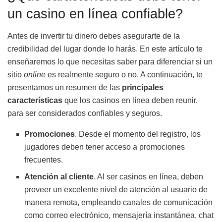
un casino en línea confiable?
Antes de invertir tu dinero debes asegurarte de la
credibilidad del lugar donde lo harás. En este artículo te
enseñaremos lo que necesitas saber para diferenciar si un
sitio
online
es realmente seguro o no. A continuación, te
presentamos un resumen de las
principales
características
que los casinos en línea deben reunir,
para ser considerados confiables y seguros.
Promociones
. Desde el momento del registro, los
jugadores deben tener acceso a promociones
frecuentes.
Atención al cliente
. Al ser casinos en línea, deben
proveer un excelente nivel de atención al usuario de
manera remota, empleando canales de comunicación
como correo electrónico, mensajería instantánea, chat