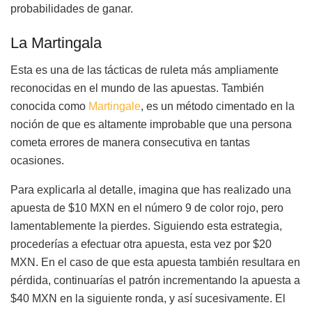
probabilidades de ganar.
La Martingala
Esta es una de las tácticas de ruleta más ampliamente
reconocidas en el mundo de las apuestas. También
conocida como
Martingale
, es un método cimentado en la
noción de que es altamente improbable que una persona
cometa errores de manera consecutiva en tantas
ocasiones.
Para explicarla al detalle, imagina que has realizado una
apuesta de $10 MXN en el número 9 de color rojo, pero
lamentablemente la pierdes. Siguiendo esta estrategia,
procederías a efectuar otra apuesta, esta vez por $20
MXN. En el caso de que esta apuesta también resultara en
pérdida, continuarías el patrón incrementando la apuesta a
$40 MXN en la siguiente ronda, y así sucesivamente. El