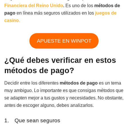
Financiera del Reino Unido
.
Es uno de los
métodos de
pago
en línea más seguros utilizados en los
juegos
de
casino
.
APUESTE EN WINPOT
¿Qué debes verificar en estos
métodos de pago?
Decidir entre los diferentes
métodos de pago
es un tema
muy ambiguo. Lo importante es que consigas métodos que
se adapten mejor a tus gustos y necesidades. No obstante,
antes de escoger alguno, debes analizarlos.
1.
Que sean seguros