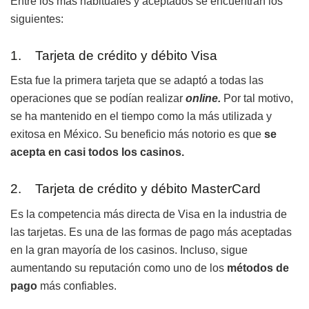
Entre los más habituales y aceptados se encuentran los
siguientes:
1.
Tarjeta de crédito y débito Visa
Esta fue la primera tarjeta que se adaptó a todas las
operaciones que se podían realizar
online.
Por tal motivo,
se ha mantenido en el tiempo como la más utilizada y
exitosa en México. Su beneficio más notorio es que
se
acepta en casi todos los casinos.
2.
Tarjeta de crédito y débito MasterCard
Es la competencia más directa de Visa en la industria de
las tarjetas. Es una de las formas de pago más aceptadas
en la gran mayoría de los casinos. Incluso, sigue
aumentando su reputación como uno de los
métodos de
pago
más confiables.