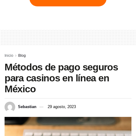
Inicio
Blog
Métodos de pago seguros
para casinos en línea en
México
Sebastian
29 agosto, 2023