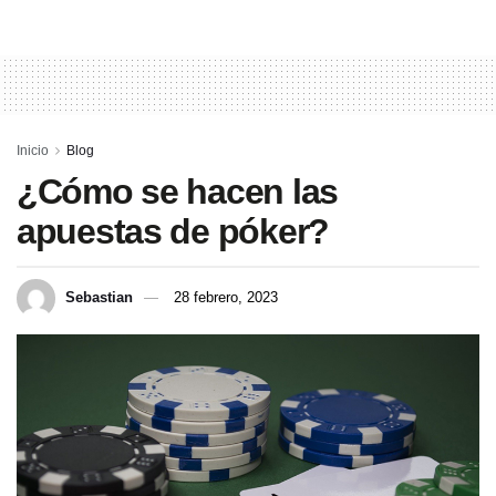
Inicio
Blog
¿Cómo se hacen las
apuestas de póker?
Sebastian
28 febrero, 2023