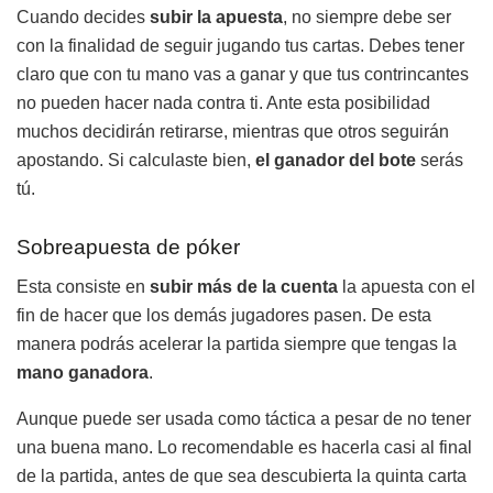
Cuando decides
subir la apuesta
, no siempre debe ser
con la finalidad de seguir jugando tus cartas. Debes tener
claro que con tu mano vas a ganar y que tus contrincantes
no pueden hacer nada contra ti. Ante esta posibilidad
muchos decidirán retirarse, mientras que otros seguirán
apostando. Si calculaste bien,
el ganador del bote
serás
tú.
Sobreapuesta de póker
Esta consiste en
subir más de la cuenta
la apuesta con el
fin de hacer que los demás jugadores pasen. De esta
manera podrás acelerar la partida siempre que tengas la
mano ganadora
.
Aunque puede ser usada como táctica a pesar de no tener
una buena mano. Lo recomendable es hacerla casi al final
de la partida, antes de que sea descubierta la quinta carta