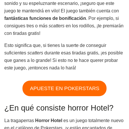
sonido y su espeluznante escenario, ¡seguro que este
juego te mantendrá en vilo! El juego también cuenta con
fantásticas funciones de bonificación
. Por ejemplo, si
consigues tres o más
scatters
en los rodillos, ¡te premiarán
con tiradas gratis!
Esto significa que, si tienes la suerte de conseguir
suficientes
scatters
durante esas tiradas gratis, ¡es posible
que ganes a lo grande! Si esto no te hace querer probar
este juego, ¡entonces nada lo hará!
APUESTE EN POKERSTARS
¿En qué consiste horror Hotel?
La tragaperras
Horror Hotel
es un juego totalmente nuevo
en el catálogo de Pokerstars, ¡y están encantados de