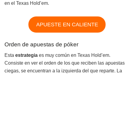
en el Texas Hold’em.
APUESTE EN CALIENTE
Orden de apuestas de póker
Esta
estrategia
es muy común en Texas Hold’em.
Consiste en ver el orden de los que reciben las apuestas
ciegas, se encuentran a la izquierda del que reparte. La
persona sentada al lado izquierdo del
dealer
recibirá la
ciega pequeña y el siguiente recibirá la ciega grande. Esta
última será el valor doblado de la ciega pequeña.
Al iniciar la partida se puede realizar el
fold
que es
retirarse de la mano. Asimismo, el
check,
que es pasar si
no ha realizado ninguna apuesta. Además, el
bet,
que es
la primera apuesta. También está el
call,
que es apostar el