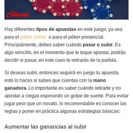
Hay diferentes
tipos de apuestas
en este juego, ya sea
para el
póker
online
o para el póker presencial.
Principalmente, debes saber cuándo
pasar o subir
. Es
algo sencillo, en el momento que te toque apostar, podrás
decidir si pasar, en este caso te retirarás de la partida.
Si deseas subir, entonces seguirá en juego tu apuesta,
esto lo haces si sabes que cuentas con la
mano
ganadora
. Lo importante es saber cuándo retirarte y no
apostar a ciegas esperando un golpe de suerte. Para evitar
jugar peor que un novato, lo recomendable es conocer las
reglas y poner en práctica algunas estrategias básicas:
Aumentar las ganancias al subir