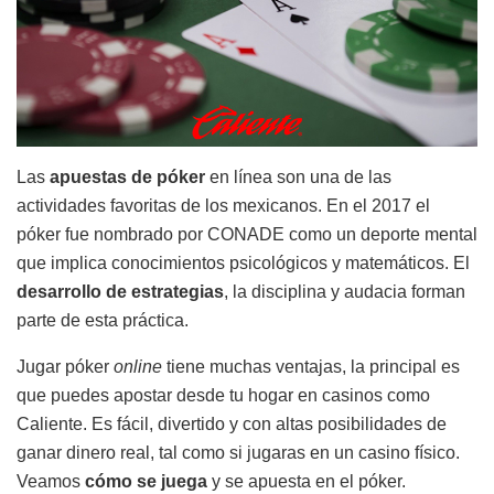
Las
apuestas de póker
en línea son una de las
actividades favoritas de los mexicanos. En el 2017 el
póker fue nombrado por CONADE como un deporte mental
que implica conocimientos psicológicos y matemáticos. El
desarrollo de estrategias
, la disciplina y audacia forman
parte de esta práctica.
Jugar póker
online
tiene muchas ventajas, la principal es
que puedes apostar desde tu hogar en casinos como
Caliente. Es fácil, divertido y con altas posibilidades de
ganar dinero real, tal como si jugaras en un casino físico.
Veamos
cómo se juega
y se apuesta en el póker.