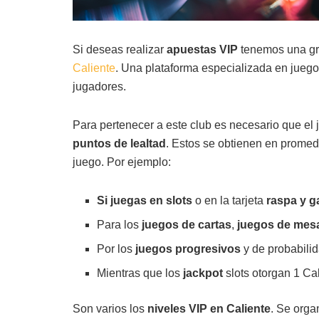
Si deseas realizar
apuestas VIP
tenemos una gr
Caliente
. Una plataforma especializada en juego
jugadores.
Para pertenecer a este club es necesario que el 
puntos de lealtad
. Estos se obtienen en promedi
juego. Por ejemplo:
Si juegas en slots
o en la tarjeta
raspa y g
Para los
juegos de cartas
,
juegos de mes
Por los
juegos progresivos
y de probabilid
Mientras que los
jackpot
slots otorgan 1 Ca
Son varios los
niveles VIP en Caliente
. Se orga