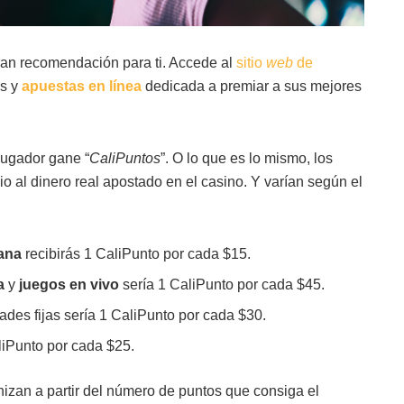
an recomendación para ti. Accede al
sitio
web
de
s y
apuestas en línea
dedicada a premiar a sus mejores
jugador gane “
CaliPuntos
”. O lo que es lo mismo, los
o al dinero real apostado en el casino. Y varían según el
ana
recibirás 1 CaliPunto por cada $15.
a
y
juegos en vivo
sería 1 CaliPunto por cada
$45.
ades fijas sería 1 CaliPunto por cada $30.
liPunto por cada $25.
nizan a partir del número de puntos que consiga el