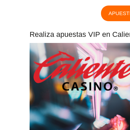
APUEST
Realiza apuestas VIP en Calie