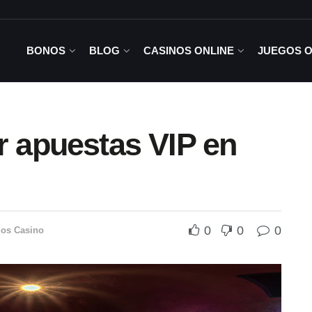
BONOS
BLOG
CASINOS ONLINE
JUEGOS O
 apuestas VIP en
0
0
0
os Casino