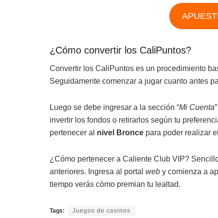
APUEST
¿Cómo convertir los CaliPuntos?
Convertir los CaliPuntos es un procedimiento bast
Seguidamente comenzar a jugar cuanto antes pa
Luego se debe ingresar a la sección “
Mi Cuenta
”
invertir los fondos o retirarlos según tu prefere
pertenecer al
nivel Bronce
para poder realizar e
¿Cómo pertenecer a Caliente Club VIP? Sencill
anteriores. Ingresa al portal
web
y comienza a apo
tiempo verás cómo premian tu lealtad.
Tags:
Juegos de casinos