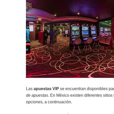
Las
apuestas VIP
se encuentran disponibles pa
de apuestas
. En México existen diferentes sitios
opciones, a continuación.