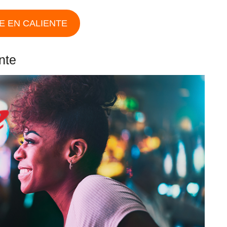
E EN CALIENTE
nte