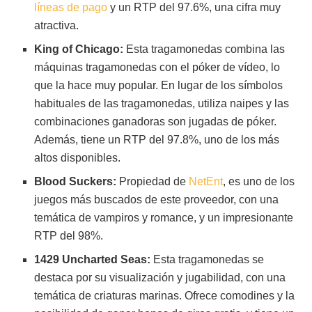
líneas de pago
y un RTP del 97.6%, una cifra muy
atractiva.
King of Chicago:
Esta tragamonedas combina las
máquinas tragamonedas con el póker de vídeo, lo
que la hace muy popular. En lugar de los símbolos
habituales de las tragamonedas, utiliza naipes y las
combinaciones ganadoras son jugadas de póker.
Además, tiene un RTP del 97.8%, uno de los más
altos disponibles.
Blood Suckers:
Propiedad de
NetEnt
, es uno de los
juegos más buscados de este proveedor, con una
temática de vampiros y romance, y un impresionante
RTP del 98%.
1429 Uncharted Seas:
Esta tragamonedas se
destaca por su visualización y jugabilidad, con una
temática de criaturas marinas. Ofrece comodines y la