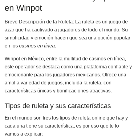
en Winpot
Breve Descripción de la Ruleta: La ruleta es un juego de
azar que ha cautivado a jugadores de todo el mundo. Su
simplicidad y emoción hacen que sea una opción popular
en los
casinos en línea
.
Winpot en México, entre la multitud de casinos en línea,
este operador se destaca como una plataforma confiable y
emocionante para los jugadores mexicanos. Ofrece una
amplia variedad de juegos, incluida la ruleta, con
características únicas y bonificaciones atractivas.
Tipos de ruleta y sus características
En el mundo son tres los tipos de ruleta online que hay y
cada una tiene su característica, es por eso que te lo
vamos a explicar: