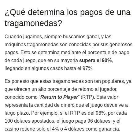
¿Qué determina los pagos de una
tragamonedas?
Cuando jugamos, siempre buscamos ganar, y las
máquinas tragamonedas son conocidas por sus generosos
pagos. Esto se determina mediante el porcentaje de pago
de cada juego, que en su mayoría
supera el 90%
,
llegando en algunos casos hasta el 97%.
Es por esto que estas tragamonedas son tan populares, ya
que ofrecen un alto porcentaje de retorno al jugador,
conocido como “
Return to Player
” (RTP). Este valor
representa la cantidad de dinero que el juego devuelve a
largo plazo. Por ejemplo, si el RTP es del 96%, por cada
100 dólares apostados, el juego paga 96 dólares, y el
casino retiene solo el 4% o 4 dólares como ganancia.