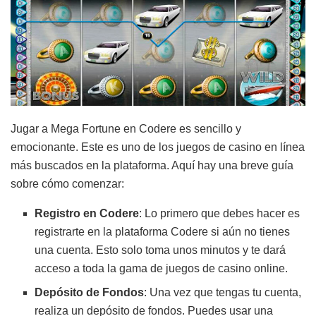
Jugar a Mega Fortune en Codere es sencillo y
emocionante. Este es uno de los juegos de casino en línea
más buscados en la plataforma. Aquí hay una breve guía
sobre cómo comenzar:
Registro en Codere
: Lo primero que debes hacer es
registrarte en la plataforma Codere si aún no tienes
una cuenta. Esto solo toma unos minutos y te dará
acceso a toda la gama de juegos de casino online.
Depósito de Fondos
: Una vez que tengas tu cuenta,
realiza un depósito de fondos. Puedes usar una