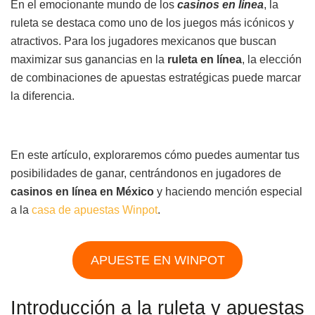
En el emocionante mundo de los
casinos en línea
, la
ruleta se destaca como uno de los juegos más icónicos y
atractivos. Para los jugadores mexicanos que buscan
maximizar sus ganancias en la
ruleta en línea
, la elección
de combinaciones de apuestas estratégicas puede marcar
la diferencia.
En este artículo, exploraremos cómo puedes aumentar tus
posibilidades de ganar, centrándonos en jugadores de
casinos en línea en México
y haciendo mención especial
a la
casa de apuestas Winpot
.
APUESTE EN WINPOT
Introducción a la ruleta y apuestas