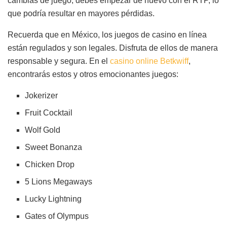
cambias de juego, debes empezar de nuevo con el RTP, lo
que podría resultar en mayores pérdidas.
Recuerda que en México, los juegos de casino en línea
están regulados y son legales. Disfruta de ellos de manera
responsable y segura. En el
casino online Betkwiff
,
encontrarás estos y otros emocionantes juegos:
Jokerizer
Fruit Cocktail
Wolf Gold
Sweet Bonanza
Chicken Drop
5 Lions Megaways
Lucky Lightning
Gates of Olympus