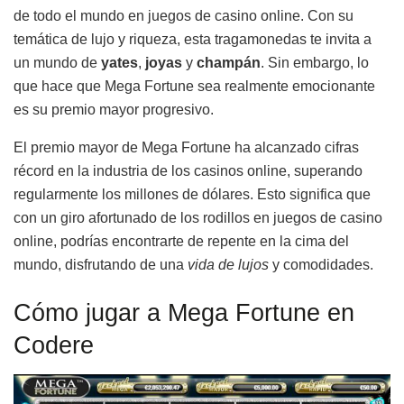
de todo el mundo en juegos de casino online. Con su
temática de lujo y riqueza, esta tragamonedas te invita a
un mundo de
yates
,
joyas
y
champán
. Sin embargo, lo
que hace que Mega Fortune sea realmente emocionante
es su premio mayor progresivo.
El premio mayor de Mega Fortune ha alcanzado cifras
récord en la industria de los casinos online, superando
regularmente los millones de dólares. Esto significa que
con un giro afortunado de los rodillos en juegos de casino
online, podrías encontrarte de repente en la cima del
mundo, disfrutando de una
vida de lujos
y comodidades.
Cómo jugar a Mega Fortune en
Codere