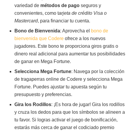
variedad de
métodos de pago
seguros y
convenientes, como t
arjeta de crédito Visa o
Mastercard
, para financiar tu cuenta.
Bono de Bienvenida
: Aprovecha el
bono de
bienvenida que Codere
ofrece a los nuevos
jugadores. Este bono te proporciona giros gratis o
dinero real adicional para aumentar tus posibilidades
de ganar en Mega Fortune.
Selecciona Mega Fortune
: Navega por la colección
de tragaperras online de Codere y selecciona Mega
Fortune. Puedes ajustar tu apuesta según tu
presupuesto y preferencias.
Gira los Rodillos
: ¡Es hora de jugar! Gira los rodillos
y cruza los dedos para que los símbolos se alineen a
tu favor. Si logras activar el juego de bonificación,
estarás más cerca de ganar el codiciado premio