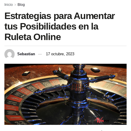
Inicio
Blog
Estrategias para Aumentar
tus Posibilidades en la
Ruleta Online
Sebastian
17 octubre, 2023