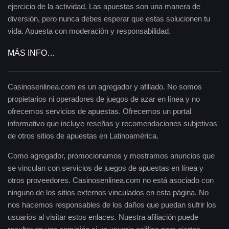
ejercicio de la actividad. Las apuestas son una manera de
diversión, pero nunca debes esperar que estas solucionen tu
vida. Apuesta con moderación y responsabilidad.
MÁS INFO…
Casinosenlinea.com es un agregador y afiliado. No somos
propietarios ni operadores de juegos de azar en línea y no
ofrecemos servicios de apuestas. Ofrecemos un portal
informativo que incluye reseñas y recomendaciones subjetivas
de otros sitios de apuestas en Latinoamérica.
Como agregador, promocionamos y mostramos anuncios que
se vinculan con servicios de juegos de apuestas en línea y
otros proveedores. Casinosenlinea.com no está asociado con
ninguno de los sitios externos vinculados en esta página. No
nos hacemos responsables de los daños que puedan sufrir los
usuarios al visitar estos enlaces. Nuestra afiliación puede