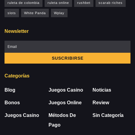
ruleta de colombia
ruleta online
rushbet
scarab riches
slots
White Panda
Wplay
Newsletter
Categorías
Blog
Juegos Casino
Noticias
Bonos
Juegos Online
Review
Juegos Casino
Métodos De
Sin Categoría
Pago