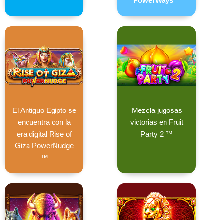
PowerWays™
Jugar Gratis
Jugar Gratis
El Antiguo Egipto se
Mezcla jugosas
Juegue por
Juegue por
encuentra con la
victorias en Fruit
dinero
dinero
era digital Rise of
Party 2 ™
Giza PowerNudge
™