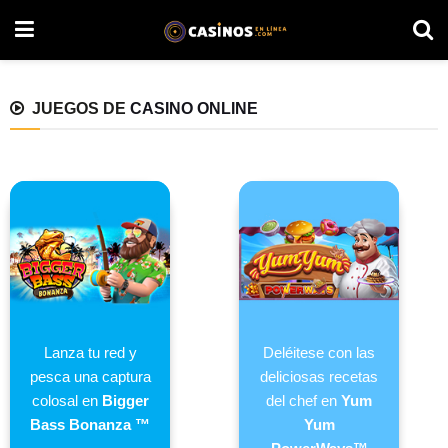
JUEGOS DE
CASINO ONLINE
Jugar Gratis
Jugar Gratis
Lanza tu red y
Deléitese con las
Juegue por
Juegue por
pesca una captura
deliciosas recetas
dinero
dinero
colosal en
Bigger
del chef en
Yum
Bass Bonanza ™
Yum