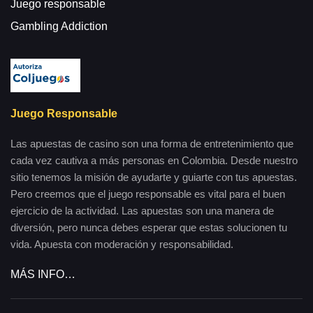
Juego responsable
Gambling Addiction
Juego Responsable
Las apuestas de casino son una forma de entretenimiento que
cada vez cautiva a más personas en Colombia. Desde nuestro
sitio tenemos la misión de ayudarte y guiarte con tus apuestas.
Pero creemos que el juego responsable es vital para el buen
ejercicio de la actividad. Las apuestas son una manera de
diversión, pero nunca debes esperar que estas solucionen tu
vida. Apuesta con moderación y responsabilidad.
MÁS INFO…