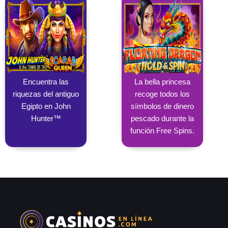
Jugar Gratis
Jugar Gratis
Encuentra las
La bella princesa
Juegue por
Juegue por
riquezas del antiguo
recoge todos los
dinero
dinero
Egipto en John
símbolos de dinero
Hunter™
pescado durante la
función Free Spins.