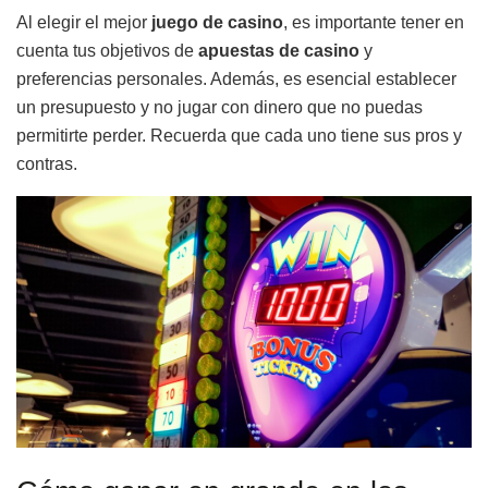
Al elegir el mejor
juego de casino
, es importante tener en
cuenta tus objetivos de
apuestas de casino
y
preferencias personales. Además, es esencial establecer
un presupuesto y no jugar con dinero que no puedas
permitirte perder. Recuerda que cada uno tiene sus pros y
contras.