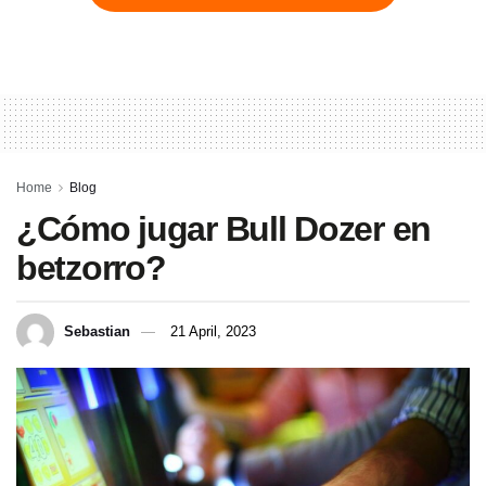
Home
Blog
¿Cómo jugar Bull Dozer en
betzorro?
Sebastian
21 April, 2023