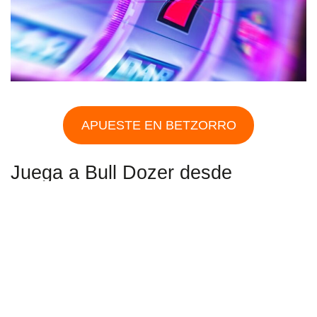
APUESTE EN BETZORRO
Juega a Bull Dozer desde
Betzorro
Si lo que quieres es disfrutar de este excelente juego de
Iron Dogs deberías hacerlo en Bull Dozer. Después de
todo, esta plataforma facilita mucho el acceso a
Bull
Dozer
. Para poder comenzar a realizar giros en este
fantástico título debes seguir los siguientes pasos: