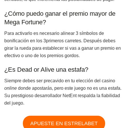
¿Cómo puedo ganar el premio mayor de
Mega Fortune?
Para activarlo es necesario alinear 3 símbolos de
bonificación en los 3primeros carretes. Después debes
girar la rueda para establecer si vas a ganar un premio en
efectivo o uno de los premios gordos.
¿Es Dead or Alive una estafa?
Siempre debes ser precavido en tu elección del casino
online
donde apostarás, pero este juego no es una estafa.
Su prestigioso desarrollador NetEnt respalda la fiabilidad
del juego.
APUESTE EN ESTRELABET