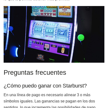
Preguntas frecuentes
¿Cómo puedo ganar con Starburst?
En una línea de pago es necesario alinear 3 o más
símbolos iguales. Las ganancias se pagan en los dos
sentidos, lo que incrementa las posibilidades de pago.