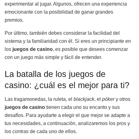
experimentar al jugar. Algunos, ofrecen una experiencia
emocionante con la posibilidad de ganar grandes
premios.
Por último, también debes considerar la facilidad del
sistema y la familiaridad con él. Si eres un principiante en
los
juegos de casino
, es posible que desees comenzar
con un juego más simple y fácil de entender.
La batalla de los juegos de
casino: ¿cuál es el mejor para ti?
Las tragamonedas, la ruleta, el
blackjack
, el
póker
y otros
juegos de casino
tienen cada uno su encanto y sus
desafíos. Para ayudarte a elegir el que mejor se adapte a
tus necesidades, a continuación, analizaremos los pros y
los contras de cada uno de ellos.