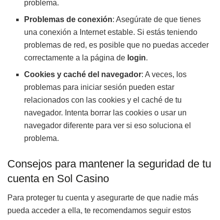
problema.
Problemas de conexión
: Asegúrate de que tienes
una conexión a Internet estable. Si estás teniendo
problemas de red, es posible que no puedas acceder
correctamente a la página de
login
.
Cookies y caché del navegador
: A veces, los
problemas para iniciar sesión pueden estar
relacionados con las cookies y el caché de tu
navegador. Intenta borrar las cookies o usar un
navegador diferente para ver si eso soluciona el
problema.
Consejos para mantener la seguridad de tu
cuenta en Sol Casino
Para proteger tu cuenta y asegurarte de que nadie más
pueda acceder a ella, te recomendamos seguir estos