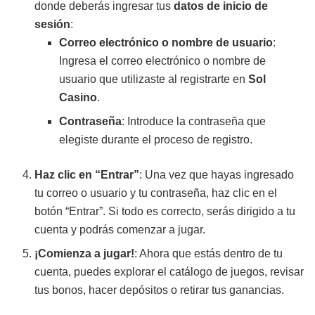
donde deberás ingresar tus
datos de inicio de
sesión
:
Correo electrónico o nombre de usuario
:
Ingresa el correo electrónico o nombre de
usuario que utilizaste al registrarte en
Sol
Casino
.
Contraseña
: Introduce la contraseña que
elegiste durante el proceso de registro.
Haz clic en “Entrar”
: Una vez que hayas ingresado
tu correo o usuario y tu contraseña, haz clic en el
botón “Entrar”. Si todo es correcto, serás dirigido a tu
cuenta y podrás comenzar a jugar.
¡Comienza a jugar!
: Ahora que estás dentro de tu
cuenta, puedes explorar el catálogo de juegos, revisar
tus bonos, hacer depósitos o retirar tus ganancias.