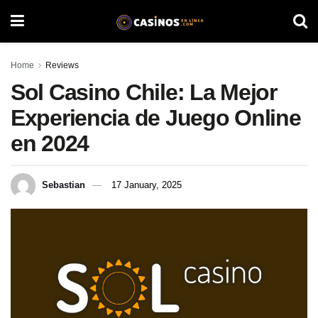
Home
Reviews
Sol Casino Chile: La Mejor
Experiencia de Juego Online
en 2024
Sebastian
17 January, 2025