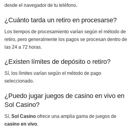
desde el navegador de tu teléfono.
¿Cuánto tarda un retiro en procesarse?
Los tiempos de procesamiento varían según el método de
retiro, pero generalmente los pagos se procesan dentro de
las 24 a 72 horas.
¿Existen límites de depósito o retiro?
Sí, los límites varían según el método de pago
seleccionado.
¿Puedo jugar juegos de casino en vivo en
Sol Casino?
Sí,
Sol Casino
ofrece una amplia gama de juegos de
casino en vivo
.