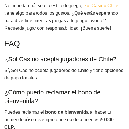
No importa cuál sea tu estilo de juego,
Sol Casino Chile
tiene algo para todos los gustos. ¿Qué estás esperando
para divertirte mientras juegas a tu jeugo favorito?
Recuerda jugar con responsabilidad. ¡Buena suerte!
FAQ
¿Sol Casino acepta jugadores de Chile?
Sí, Sol Casino acepta jugadores de Chile y tiene opciones
de pago locales.
¿Cómo puedo reclamar el bono de
bienvenida?
Puedes reclamar el
bono de bienvenida
al hacer tu
primer depósito, siempre que sea de al menos
20.000
CLP
.