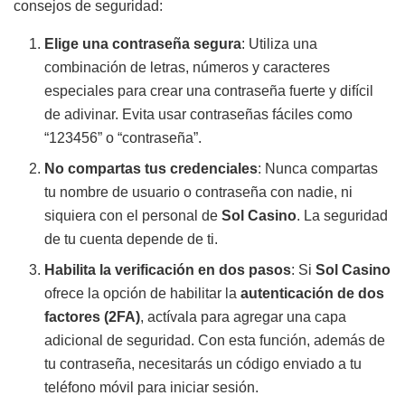
consejos de seguridad:
Elige una contraseña segura
: Utiliza una
combinación de letras, números y caracteres
especiales para crear una contraseña fuerte y difícil
de adivinar. Evita usar contraseñas fáciles como
“123456” o “contraseña”.
No compartas tus credenciales
: Nunca compartas
tu nombre de usuario o contraseña con nadie, ni
siquiera con el personal de
Sol Casino
. La seguridad
de tu cuenta depende de ti.
Habilita la verificación en dos pasos
: Si
Sol Casino
ofrece la opción de habilitar la
autenticación de dos
factores (2FA)
, actívala para agregar una capa
adicional de seguridad. Con esta función, además de
tu contraseña, necesitarás un código enviado a tu
teléfono móvil para iniciar sesión.