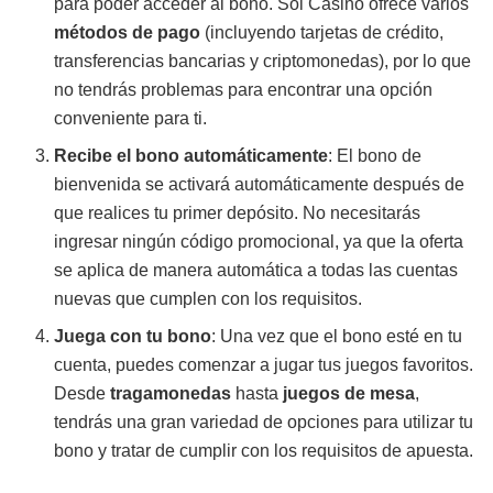
para poder acceder al bono. Sol Casino ofrece varios
métodos de pago
(incluyendo tarjetas de crédito,
transferencias bancarias y criptomonedas), por lo que
no tendrás problemas para encontrar una opción
conveniente para ti.
Recibe el bono automáticamente
: El bono de
bienvenida se activará automáticamente después de
que realices tu primer depósito. No necesitarás
ingresar ningún código promocional, ya que la oferta
se aplica de manera automática a todas las cuentas
nuevas que cumplen con los requisitos.
Juega con tu bono
: Una vez que el bono esté en tu
cuenta, puedes comenzar a jugar tus juegos favoritos.
Desde
tragamonedas
hasta
juegos de mesa
,
tendrás una gran variedad de opciones para utilizar tu
bono y tratar de cumplir con los requisitos de apuesta.