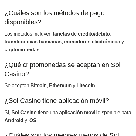
¿Cuáles son los métodos de pago
disponibles?
Los métodos incluyen
tarjetas de crédito/débito
,
transferencias bancarias
,
monederos electrónicos
y
criptomonedas
.
¿Qué criptomonedas se aceptan en Sol
Casino?
Se aceptan
Bitcoin
,
Ethereum
y
Litecoin
.
¿Sol Casino tiene aplicación móvil?
Sí,
Sol Casino
tiene una
aplicación móvil
disponible para
Android
y
iOS
.
¿Cuáles son los mejores juegos de Sol