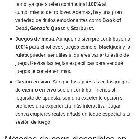
bono, ya que suelen contribuir al
100%
al
cumplimiento del rollover. Además, hay una gran
variedad de títulos emocionantes como
Book of
Dead
,
Gonzo’s Quest
, y
Starburst
.
Juegos de mesa
: Aunque no siempre contribuyen al
100%
para el rollover, juegos como el
blackjack
y la
ruleta
pueden ser útiles si quieres variar tu estilo de
juego. Revisa las reglas específicas para ver qué
juegos te convienen más.
Casino en vivo
: Aunque las apuestas en los juegos
de
casino en vivo
suelen contribuir menos al
requisito de apuesta, son una excelente opción si
prefieres una experiencia más interactiva. Jugar
contra crupieres reales añade un toque especial a tu
sesión de juego.