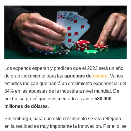
Los expertos esperan y predicen que el 2023 será un año
de gran crecimiento para las
apuestas de
casino
. Varios
estudios indican que habrá un crecimiento exponencial del
34% en las apuestas de la industria a nivel mundial. De
hecho, se prevé que este mercado alcance
530.000
millones de dólares
.
Sin embargo, para que este crecimiento se vea reflejado
en la realidad es muy importante la innovación. Por ello, se