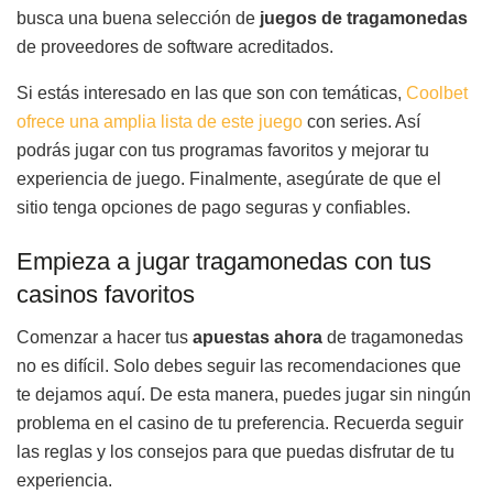
busca una buena selección de
juegos de tragamonedas
de proveedores de software acreditados.
Si estás interesado en las que son con temáticas,
Coolbet
ofrece una amplia lista de este juego
con series. Así
podrás jugar con tus programas favoritos y mejorar tu
experiencia de juego. Finalmente, asegúrate de que el
sitio tenga opciones de pago seguras y confiables.
Empieza a jugar tragamonedas con tus
casinos favoritos
Comenzar a hacer tus
apuestas ahora
de tragamonedas
no es difícil. Solo debes seguir las recomendaciones que
te dejamos aquí. De esta manera, puedes jugar sin ningún
problema en el casino de tu preferencia. Recuerda seguir
las reglas y los consejos para que puedas disfrutar de tu
experiencia.