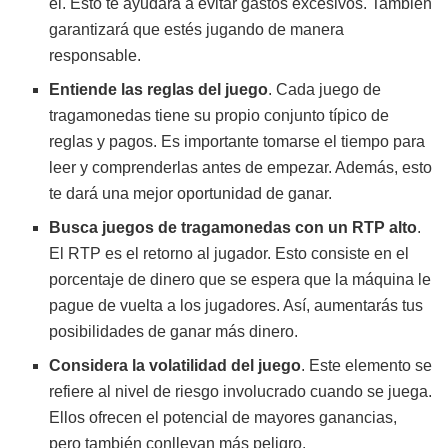
él. Esto te ayudará a evitar gastos excesivos. También
garantizará que estés jugando de manera
responsable.
Entiende las reglas del juego
. Cada juego de
tragamonedas tiene su propio conjunto típico de
reglas y pagos. Es importante tomarse el tiempo para
leer y comprenderlas antes de empezar. Además, esto
te dará una mejor oportunidad de ganar.
Busca juegos de tragamonedas con un RTP alto
.
El RTP es el retorno al jugador. Esto consiste en el
porcentaje de dinero que se espera que la máquina le
pague de vuelta a los jugadores. Así, aumentarás tus
posibilidades de ganar más dinero.
Considera la volatilidad del juego
. Este elemento se
refiere al nivel de riesgo involucrado cuando se juega.
Ellos ofrecen el potencial de mayores ganancias,
pero también conllevan más peligro.