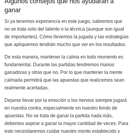
Algunos consejos que nos ayudarán a
ganar
Si ya tenemos experiencia en este juego, sabremos que
no se trata solo del talento o la técnica (aunque son igual
de importantes). Cómo llevemos la jugada y las estrategias
que apliquemos tendrán mucho que ver en los resultados.
De esta manera, mantener la calma en todo momento es
fundamental. Durante las partidas tendremos manos
ganadoras y otras que no. Por lo que mantener la mente
calmada permitirá que las apuestas que realicemos sean
realmente acertadas.
Dejarse llevar por la emoción o los nervios siempre jugará
en nuestra contra, especialmente en nuestro fondo de
apuestas. No se trata de ganar la partida nada más,
debemos aspirar a ganar la mayor cantidad de veces. Para
esto necesitaremos cuidar nuestro monto establecido y