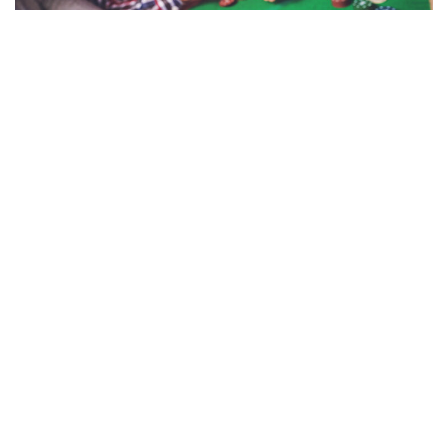
Finalizada la partida, es momento de dejar de
jugar póker
y recoger nuestras ganancias. Para esto,
Codere
nos
brinda distintas opciones que facilitan el proceso de retiro
en tan solo unos clics. Basta con seguir los siguientes
pasos para disfrutar de nuestro dinero en nuestra cuenta.
Lo primero será dirigirnos a la ventana de “
mi cuenta
”
en la parte superior derecha.
Seleccionaremos la opción de “
cajero
”, la pestaña
nos mostrará la gestión de nuestro dinero,
incluyendo
depósito y retiros
.
Al seleccionar la opción de “cobro” incluiremos el
monto que queremos retirar.
Se enviará la solicitud y en el periodo designado
podremos disfrutar del monto en el método que