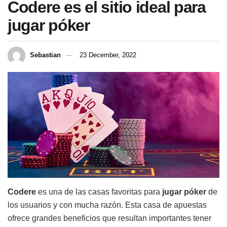
Codere es el sitio ideal para
jugar póker
Sebastian
23 December, 2022
Codere
es una de las casas favoritas para
jugar póker
de
los usuarios y con mucha razón. Esta casa de apuestas
ofrece grandes beneficios que resultan importantes tener