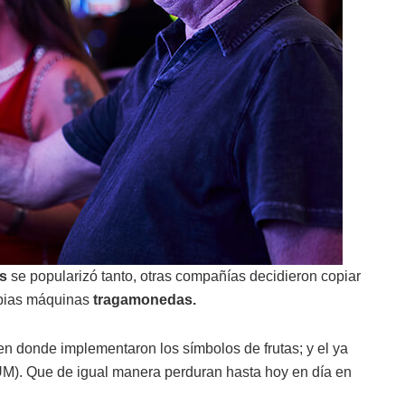
s
se popularizó tanto, otras compañías decidieron copiar
opias máquinas
tragamonedas.
 en donde implementaron los símbolos de frutas; y el ya
. Que de igual manera perduran hasta hoy en día en