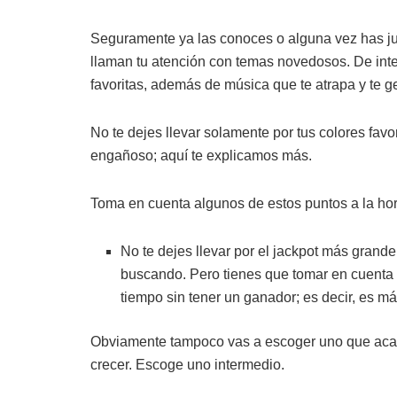
Seguramente ya las conoces o alguna vez has ju
llaman tu atención con temas novedosos. De inte
favoritas, además de música que te atrapa y te g
No te dejes llevar solamente por tus colores favo
engañoso; aquí te explicamos más.
Toma en cuenta algunos de estos puntos a la ho
No te dejes llevar por el jackpot más grand
buscando. Pero tienes que tomar en cuenta 
tiempo sin tener un ganador; es decir, es más
Obviamente tampoco vas a escoger uno que acaba
crecer. Escoge uno intermedio.