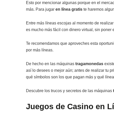
Esto por mencionar algunas porque en el merca
más. Para jugar
en línea gratis
te haremos algu
Entre más líneas escojas al momento de realizar u
es mucho más fácil con dinero virtual, sin poner 
Te recomendamos que aproveches esta oportuni
por más líneas.
De hecho en las máquinas
tragamonedas
exist
así lo desees o mejor aún; antes de realizar tu
qué símbolos son los que pagan más y qué línea
Descubre los trucos y secretos de las máquinas
Juegos de Casino en 