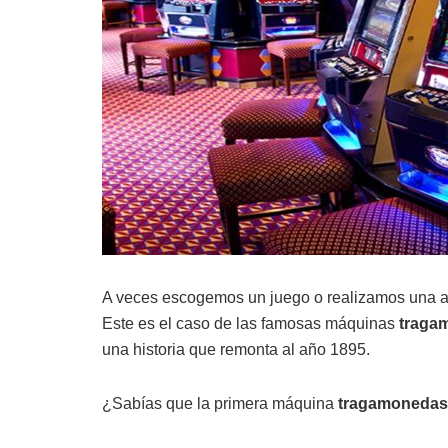
A veces escogemos un juego o realizamos una apue
Este es el caso de las famosas máquinas
traga
una historia que remonta al año 1895.
¿Sabías que la primera máquina
tragamoneda