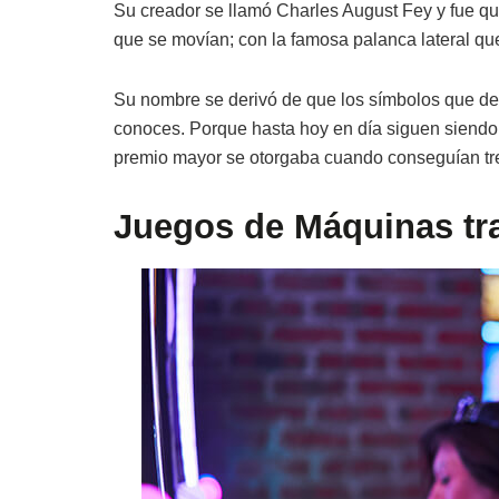
Su creador se llamó Charles August Fey y fue qu
que se movían; con la famosa palanca lateral q
Su nombre se derivó de que los símbolos que d
conoces. Porque hasta hoy en día siguen siend
premio mayor se otorgaba cuando conseguían t
Juegos de Máquinas t