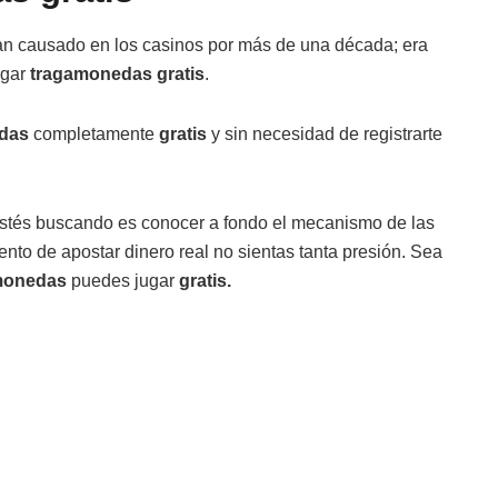
n causado en los casinos por más de una década; era
ugar
tragamonedas gratis
.
edas
completamente
gratis
y sin necesidad de registrarte
e estés buscando es conocer a fondo el mecanismo de las
to de apostar dinero real no sientas tanta presión. Sea
monedas
puedes jugar
gratis.