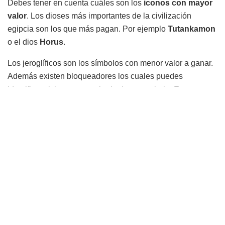
Debes tener en cuenta cuáles son los
iconos con mayor
valor
. Los dioses más importantes de la civilización
egipcia son los que más pagan. Por ejemplo
Tutankamon
o el dios
Horus
.
Los jeroglíficos son los símbolos con menor valor a ganar.
Además existen bloqueadores los cuales puedes
identificar si tienen un grabado de escarabajo. Estos
funcionan
bloqueando las posiciones de cada rodillo
y
que puedes desbloquear cuando consigues alinear
consecutivamente símbolos ganadores.
Además que en
Ibet
podrás jugar sin problema con un
mínimo de apuestas e incluso utilizando su
bono de
bienvenida
.
APUESTE EN IBET