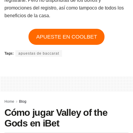
registrarte. Pero no dispondrás de los bonos y
promociones del registro, así como tampoco de todos los
beneficios de la casa.
APUESTE EN COOLBET
Tags:
apuestas de baccarat
Home
Blog
Cómo jugar Valley of the
Gods en iBet