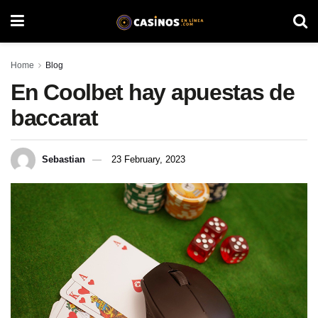
Home
Blog
En Coolbet hay apuestas de
baccarat
Sebastian
23 February, 2023