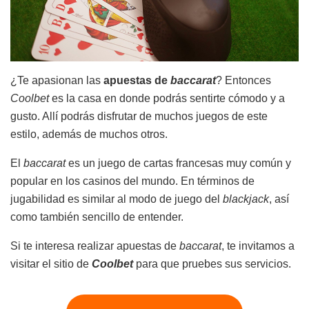
¿Te apasionan las
apuestas de
baccarat
? Entonces
Coolbet
es la casa en donde podrás sentirte cómodo y a
gusto. Allí podrás disfrutar de muchos juegos de este
estilo, además de muchos otros.
El
baccarat
es un juego de cartas francesas muy común y
popular en los casinos del mundo. En términos de
jugabilidad es similar al modo de juego del
blackjack
, así
como también sencillo de entender.
Si te interesa realizar apuestas de
baccarat
, te invitamos a
visitar el sitio de
Coolbet
para que pruebes sus servicios.