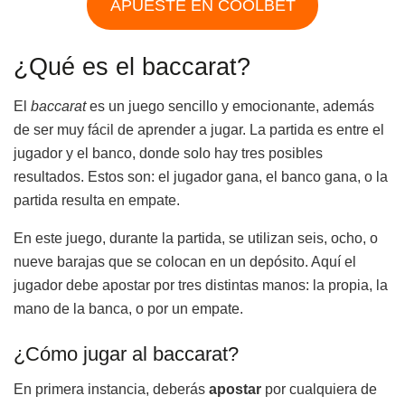
APUESTE EN COOLBET
¿Qué es el baccarat?
El
baccarat
es un juego sencillo y emocionante, además
de ser muy fácil de aprender a jugar. La partida es entre el
jugador y el banco, donde solo hay tres posibles
resultados. Estos son: el jugador gana, el banco gana, o la
partida resulta en empate.
En este juego, durante la partida, se utilizan seis, ocho, o
nueve barajas que se colocan en un depósito. Aquí el
jugador debe apostar por tres distintas manos: la propia, la
mano de la banca, o por un empate.
¿Cómo jugar al baccarat?
En primera instancia, deberás
apostar
por cualquiera de