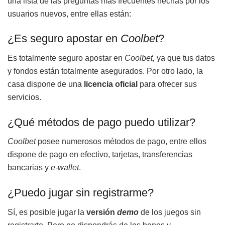
una lista de las preguntas más frecuentes hechas por los
usuarios nuevos, entre ellas están:
¿Es seguro apostar en
Coolbet
?
Es totalmente seguro apostar en
Coolbet,
ya que tus datos
y fondos están totalmente asegurados. Por otro lado, la
casa dispone de una
licencia oficial
para ofrecer sus
servicios.
¿Qué métodos de pago puedo utilizar?
Coolbet
posee numerosos métodos de pago, entre ellos
dispone de pago en efectivo, tarjetas, transferencias
bancarias y
e-wallet
.
¿Puedo jugar sin registrarme?
Sí, es posible jugar la
versión
demo
de los juegos sin