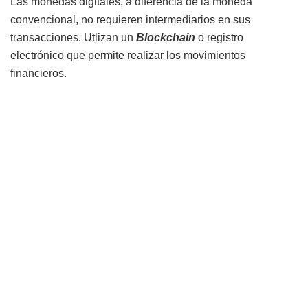
Las monedas digitales, a diferencia de la moneda
convencional, no requieren intermediarios en sus
transacciones. Utlizan un
Blockchain
o registro
electrónico que permite realizar los movimientos
financieros.
Esta característica particular de las
criptomonedas
permite al usuario mantenerse en el anonimato. Este es
un punto atractivo para muchos a la hora de apostar en un
casino
online
.
No obstante, todo el que quiera incursionar en el área de
los activos digitales debe tener en cuenta ciertos aspectos:
El sistema digital no está amparado por ninguna
organización bancaria
No está cubierto por los mecanismos de protección
regulares