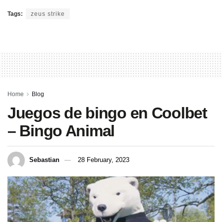
Tags:
zeus strike
Home
Blog
Juegos de bingo en Coolbet
– Bingo Animal
Sebastian
28 February, 2023