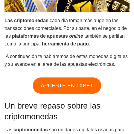
Las criptomonedas
cada día toman más auge en las
transacciones comerciales. Por su parte, en el negocio de
las
plataformas de apuestas
online
también se perfilan
como la principal
herramienta de pago
.
A continuación te hablaremos de estas monedas digitales
y su avance en el área de las apuestas electrónicas.
APUESTE EN 1XBET
Un breve repaso sobre las
criptomonedas
Las
criptomonedas
son unidades digitales usadas para