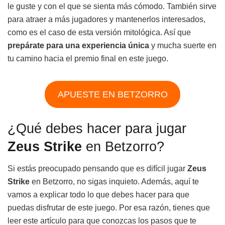
le guste y con el que se sienta más cómodo. También sirve
para atraer a más jugadores y mantenerlos interesados,
como es el caso de esta versión mitológica. Así que
prepárate para una experiencia única
y mucha suerte en
tu camino hacia el premio final en este juego.
APUESTE EN BETZORRO
¿Qué debes hacer para jugar
Zeus Strike
en Betzorro?
Si estás preocupado pensando que es difícil jugar
Zeus
Strike
en Betzorro, no sigas inquieto. Además, aquí te
vamos a explicar todo lo que debes hacer para que
puedas disfrutar de este juego. Por esa razón, tienes que
leer este artículo para que conozcas los pasos que te