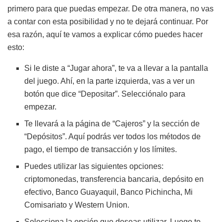
primero para que puedas empezar. De otra manera, no vas
a contar con esta posibilidad y no te dejará continuar. Por
esa razón, aquí te vamos a explicar cómo puedes hacer
esto:
Si le diste a “Jugar ahora”, te va a llevar a la pantalla
del juego. Ahí, en la parte izquierda, vas a ver un
botón que dice “Depositar”. Selecciónalo para
empezar.
Te llevará a la página de “Cajeros” y la sección de
“Depósitos”. Aquí podrás ver todos los métodos de
pago, el tiempo de transacción y los límites.
Puedes utilizar las siguientes opciones:
criptomonedas, transferencia bancaria, depósito en
efectivo, Banco Guayaquil, Banco Pichincha, Mi
Comisariato y Western Union.
Selecciona la opción que deseas utilizar. Luego te