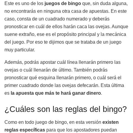
Este es uno de los
juegos de bingo
que, sin duda alguna,
no encontrarás en ninguna otra casa de apuestas. En este
caso, consta de un cuadrado numerado y deberás
pronosticar en cuál de ellos harán caca las ovejas. Aunque
suene extraño, ese es el propósito principal y la mecánica
del juego. Por eso te dijimos que se trataba de un juego
muy particular.
Además, podrás apostar cuál línea llenarán primero las
ovejas o cuál llenarán de último. También podrás
pronosticar qué esquina llenarán primero, o cuál será el
primer cuadrado donde las ovejas defecarán. Esta última
es
la apuesta que más te hará ganar dinero
.
¿Cuáles son las reglas del bingo?
Como en todo juego de bingo, en esta versión
existen
reglas específicas
para que los apostadores puedan