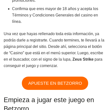
promociones.
Confirma que eres mayor de 18 años y acepta los
Términos y Condiciones Generales del casino en
línea.
Una vez que hayas rellenado toda esta información, ya
podrás darle a registrarte. Cuando termines, te llevará a la
página principal del sitio. Desde ahí, selecciona el botón
de “Casino” que está en el menú superior. Luego, escribe
en el buscador, con el signo de la lupa,
Zeus Strike
para
conseguir el juego y comenzar.
APUESTE EN BETZORRO
Empieza a jugar este juego en
Betzorro