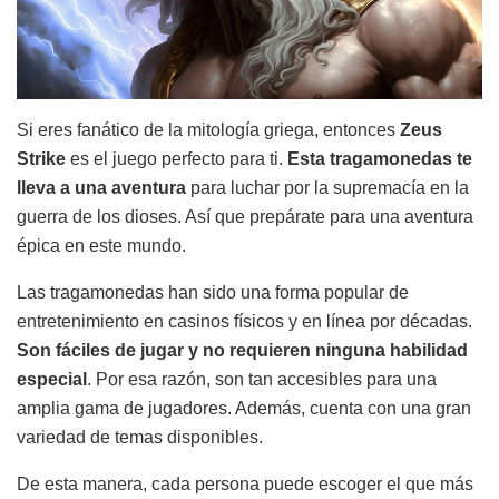
Si eres fanático de la mitología griega, entonces
Zeus
Strike
es el juego perfecto para ti.
Esta tragamonedas te
lleva a una aventura
para luchar por la supremacía en la
guerra de los dioses. Así que prepárate para una aventura
épica en este mundo.
Las tragamonedas han sido una forma popular de
entretenimiento en casinos físicos y en línea por décadas.
Son fáciles de jugar y no requieren ninguna habilidad
especial
. Por esa razón, son tan accesibles para una
amplia gama de jugadores. Además, cuenta con una gran
variedad de temas disponibles.
De esta manera, cada persona puede escoger el que más