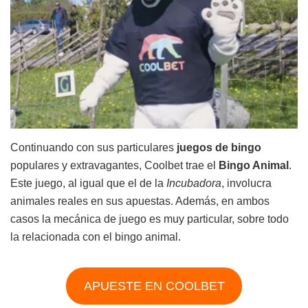
Continuando con sus particulares
juegos de bingo
populares y
extravagantes, Coolbet trae el
Bingo Animal
.
Este juego, al igual que el de la
Incubadora
, involucra
animales reales en sus apuestas. Además, en ambos
casos la mecánica de juego es muy particular, sobre todo
la relacionada con el bingo animal.
APUESTE EN COOLBET