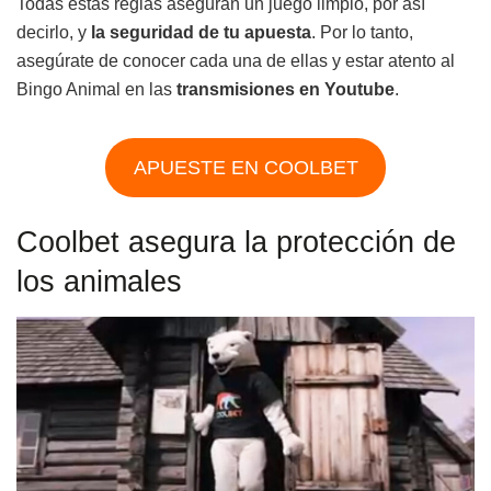
Todas estas reglas aseguran un juego limpio, por así
decirlo, y
la seguridad de tu apuesta
. Por lo tanto,
asegúrate de conocer cada una de ellas y estar atento al
Bingo Animal en las
transmisiones en Youtube
.
APUESTE EN COOLBET
Coolbet asegura la protección de
los animales