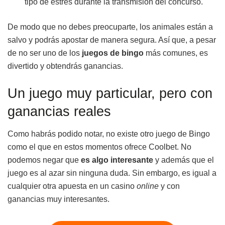
tipo de estrés durante la transmisión del concurso.
De modo que no debes preocuparte, los animales están a
salvo y podrás apostar de manera segura. Así que, a pesar
de no ser uno de los
juegos de bingo
más comunes, es
divertido y obtendrás ganancias.
Un juego muy particular, pero con
ganancias reales
Como habrás podido notar, no existe otro juego de Bingo
como el que en estos momentos ofrece Coolbet. No
podemos negar que
es algo interesante
y además que el
juego es al azar sin ninguna duda. Sin embargo, es igual a
cualquier otra apuesta en un casino
online
y con
ganancias muy interesantes.