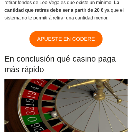
retirar fondos de Leo Vega es que existe un mínimo.
La
cantidad que retires debe ser a partir de 20 €
ya que el
sistema no te permitirá retirar una cantidad menor.
APUESTE EN CODERE
En conclusión qué casino paga
más rápido