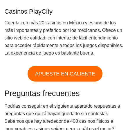
Casinos PlayCity
Cuenta con más 20 casinos en México y es uno de los
más importantes y preferido por los mexicanos. Ofrece un
sitio web de calidad, con interfaz de fácil entendimiento
para acceder rápidamente a todos los juegos disponibles.
La experiencia de juego es bastante buena.
APUESTE EN CALIENTE
Preguntas frecuentes
Podrías conseguir en el siguiente apartado respuestas a
preguntas que quizá hayan quedado sin contestar.
Sabemos que hay alrededor de 400 casinos físicos e
innumerables casinos
online,
pero ¿cuál es el mejor?