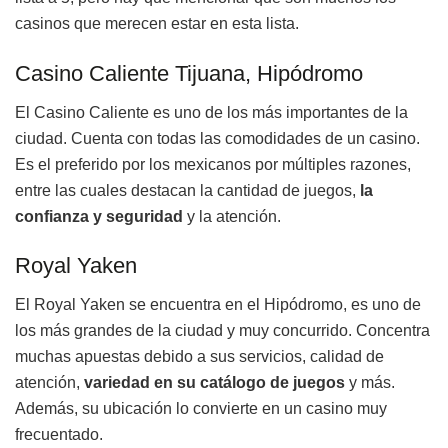
casinos que merecen estar en esta lista.
Casino Caliente Tijuana, Hipódromo
El Casino Caliente es uno de los más importantes de la
ciudad. Cuenta con todas las comodidades de un casino.
Es el preferido por los mexicanos por múltiples razones,
entre las cuales destacan la cantidad de juegos,
la
confianza y seguridad
y la atención.
Royal Yaken
El Royal Yaken se encuentra en el Hipódromo, es uno de
los más grandes de la ciudad y muy concurrido. Concentra
muchas apuestas debido a sus servicios, calidad de
atención,
variedad en su catálogo de juegos
y más.
Además, su ubicación lo convierte en un casino muy
frecuentado.