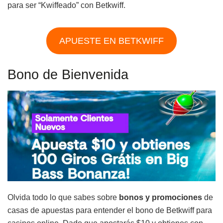
para ser “Kwiffeado” con Betkwiff.
APUESTE EN BETKWIFF
Bono de Bienvenida
Olvida todo lo que sabes sobre
bonos y promociones
de
casas de apuestas para entender el bono de Betkwiff para