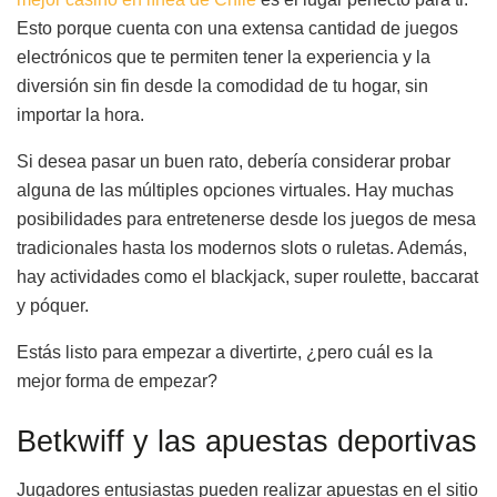
Esto porque cuenta con una extensa cantidad de juegos
electrónicos que te permiten tener la experiencia y la
diversión sin fin desde la comodidad de tu hogar, sin
importar la hora.
Si desea pasar un buen rato, debería considerar probar
alguna de las múltiples opciones virtuales. Hay muchas
posibilidades para entretenerse desde los juegos de mesa
tradicionales hasta los modernos slots o ruletas. Además,
hay actividades como el blackjack, super roulette, baccarat
y póquer.
Estás listo para empezar a divertirte, ¿pero cuál es la
mejor forma de empezar?
Betkwiff y las apuestas deportivas
Jugadores entusiastas pueden realizar apuestas en el sitio