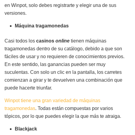
en Winpot, solo debes registrarte y elegir una de sus
versiones.
Máquina tragamonedas
Casi todos los
casinos
online
tienen máquinas
tragamonedas dentro de su catálogo, debido a que son
fáciles de usar y no requieren de conocimientos previos.
En este sentido, las ganancias pueden ser muy
suculentas. Con solo un clic en la pantalla, los carretes
comienzan a girar y te devuelven una combinación que
puede hacerte triunfar.
Winpot tiene una gran variedad de máquinas
tragamonedas
. Todas están compuestas por varios
tópicos, por lo que puedes elegir la que más te atraiga.
Blackjack