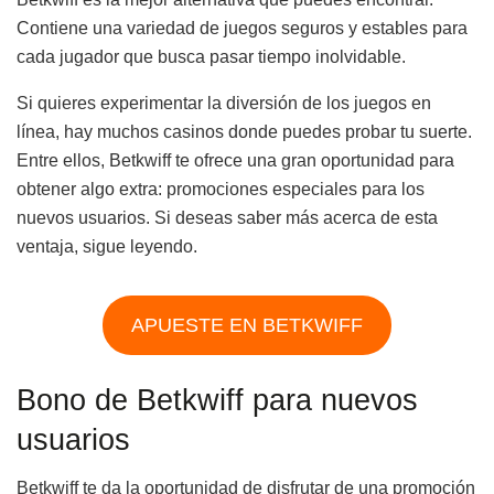
Contiene una variedad de juegos seguros y estables para
cada jugador que busca pasar tiempo inolvidable.
Si quieres experimentar la diversión de los juegos en
línea, hay muchos casinos donde puedes probar tu suerte.
Entre ellos, Betkwiff te ofrece una gran oportunidad para
obtener algo extra: promociones especiales para los
nuevos usuarios. Si deseas saber más acerca de esta
ventaja, sigue leyendo.
APUESTE EN BETKWIFF
Bono de Betkwiff para nuevos
usuarios
Betkwiff te da la oportunidad de disfrutar de una promoción