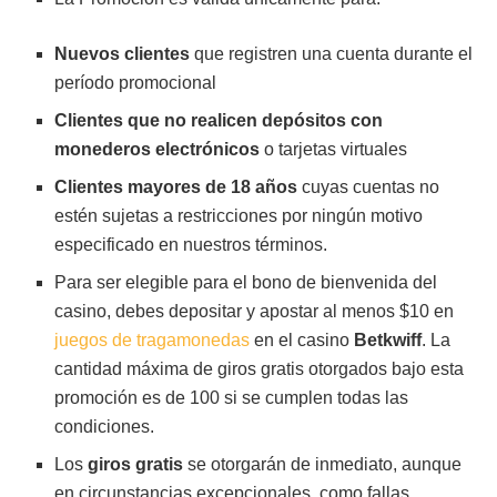
Nuevos clientes
que registren una cuenta durante el
período promocional
Clientes que no realicen depósitos con
monederos electrónicos
o tarjetas virtuales
Clientes mayores de 18 años
cuyas cuentas no
estén sujetas a restricciones por ningún motivo
especificado en nuestros términos.
Para ser elegible para el bono de bienvenida del
casino, debes depositar y apostar al menos $10 en
juegos de tragamonedas
en el casino
Betkwiff
. La
cantidad máxima de giros gratis otorgados bajo esta
promoción es de 100 si se cumplen todas las
condiciones.
Los
giros gratis
se otorgarán de inmediato, aunque
en circunstancias excepcionales, como fallas