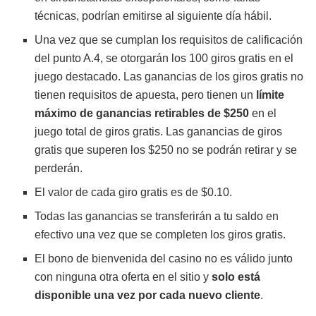
técnicas, podrían emitirse al siguiente día hábil.
Una vez que se cumplan los requisitos de calificación
del punto A.4, se otorgarán los 100 giros gratis en el
juego destacado. Las ganancias de los giros gratis no
tienen requisitos de apuesta, pero tienen un
límite
máximo de ganancias retirables de $250
en el
juego total de giros gratis. Las ganancias de giros
gratis que superen los $250 no se podrán retirar y se
perderán.
El valor de cada giro gratis es de $0.10.
Todas las ganancias se transferirán a tu saldo en
efectivo una vez que se completen los giros gratis.
El bono de bienvenida del casino no es válido junto
con ninguna otra oferta en el sitio y
solo está
disponible una vez por cada nuevo cliente
.