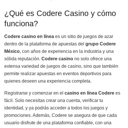
¿Qué es Codere Casino y cómo
funciona?
Codere casino en línea
es un sitio de juegos de azar
dentro de la plataforma de apuestas del
grupo Codere
México
, con años de experiencia en la industria y una
sólida reputación.
Codere casino
no solo ofrece una
extensa variedad de juegos de casino, sino que también
permite realizar apuestas en eventos deportivos para
quienes deseen una experiencia completa.
Registrarse y comenzar en el
casino en línea Codere
es
fácil. Solo necesitas crear una cuenta, verificar tu
identidad, y ya podrás acceder a todos los juegos y
promociones. Además, Codere se asegura de que cada
usuario disfrute de una plataforma confiable, con una