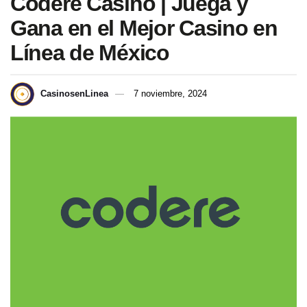
Codere Casino | Juega y
Gana en el Mejor Casino en
Línea de México
CasinosenLinea
7 noviembre, 2024