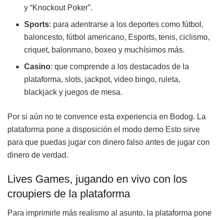
y “Knockout Poker”.
Sports
: para adentrarse a los deportes como fútbol,
baloncesto, fútbol americano, Esports, tenis, ciclismo,
criquet, balonmano, boxeo y muchísimos más.
Casino
: que comprende a los destacados de la
plataforma, slots, jackpot, video bingo, ruleta,
blackjack y juegos de mesa.
Por si aún no te convence esta experiencia en Bodog. La
plataforma pone a disposición el modo demo Esto sirve
para que puedas jugar con dinero falso antes de jugar con
dinero de verdad.
Lives Games, jugando en vivo con los
croupiers de la plataforma
Para imprimirle más realismo al asunto, la plataforma pone