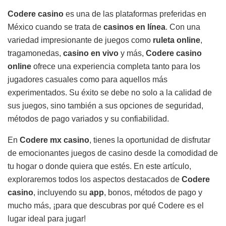
Codere casino
es una de las plataformas preferidas en
México cuando se trata de
casinos en línea
. Con una
variedad impresionante de juegos como
ruleta online
,
tragamonedas,
casino en vivo
y más,
Codere casino
online
ofrece una experiencia completa tanto para los
jugadores casuales como para aquellos más
experimentados. Su éxito se debe no solo a la calidad de
sus juegos, sino también a sus opciones de seguridad,
métodos de pago variados y su confiabilidad.
En
Codere mx casino
, tienes la oportunidad de disfrutar
de emocionantes juegos de casino desde la comodidad de
tu hogar o donde quiera que estés. En este artículo,
exploraremos todos los aspectos destacados de
Codere
casino
, incluyendo su
app
, bonos, métodos de pago y
mucho más, ¡para que descubras por qué Codere es el
lugar ideal para jugar!