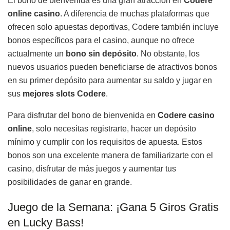
El bono de bienvenida es una gran atracción en
Codere
online casino
. A diferencia de muchas plataformas que
ofrecen solo apuestas deportivas, Codere también incluye
bonos específicos para el casino, aunque no ofrece
actualmente un
bono sin depósito
. No obstante, los
nuevos usuarios pueden beneficiarse de atractivos bonos
en su primer depósito para aumentar su saldo y jugar en
sus
mejores slots Codere
.
Para disfrutar del bono de bienvenida en
Codere casino
online
, solo necesitas registrarte, hacer un depósito
mínimo y cumplir con los requisitos de apuesta. Estos
bonos son una excelente manera de familiarizarte con el
casino, disfrutar de más juegos y aumentar tus
posibilidades de ganar en grande.
Juego de la Semana: ¡Gana 5 Giros Gratis
en Lucky Bass!