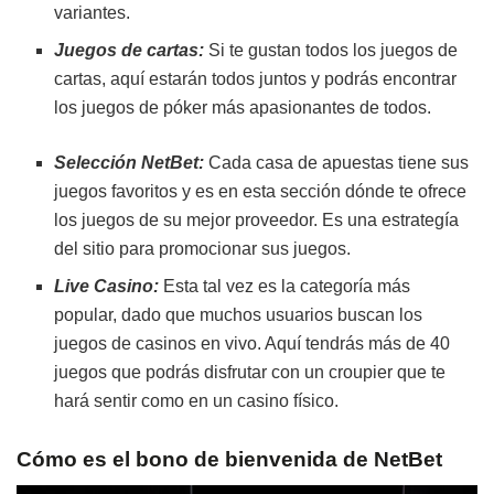
variantes.
Juegos de cartas:
Si te gustan todos los juegos de
cartas, aquí estarán todos juntos y podrás encontrar
los juegos de póker más apasionantes de todos.
Selección NetBet:
Cada casa de apuestas tiene sus
juegos favoritos y es en esta sección dónde te ofrece
los juegos de su mejor proveedor. Es una estrategía
del sitio para promocionar sus juegos.
Live Casino:
Esta tal vez es la categoría más
popular, dado que muchos usuarios buscan los
juegos de casinos en vivo. Aquí tendrás más de 40
juegos que podrás disfrutar con un croupier que te
hará sentir como en un casino físico.
Cómo es el bono de bienvenida de NetBet