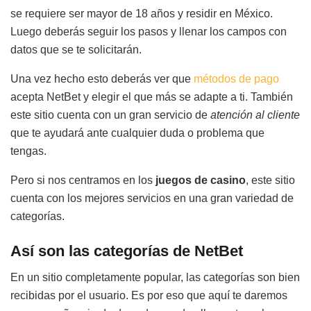
se requiere ser mayor de 18 años y residir en México.
Luego deberás seguir los pasos y llenar los campos con
datos que se te solicitarán.
Una vez hecho esto deberás ver que
métodos de pago
acepta NetBet y elegir el que más se adapte a ti. También
este sitio cuenta con un gran servicio de
atención al cliente
que te ayudará ante cualquier duda o problema que
tengas.
Pero si nos centramos en los
juegos de casino
, este sitio
cuenta con los mejores servicios en una gran variedad de
categorías.
Así son las categorías de NetBet
En un sitio completamente popular, las categorías son bien
recibidas por el usuario. Es por eso que aquí te daremos