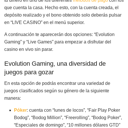
tu dinero en uno de los diferentes
métodos de pago
con los
que cuenta la casa. Hecho esto, con la cuenta creada, el
depósito realizado y el bono obtenido solo deberás pulsar
en “LIVE CASINO” en el menú superior.
A continuación te aparecerán dos opciones: “Evolution
Gaming” y “Live Games” para empezar a disfrutar del
casino en vivo sin parar.
Evolution Gaming, una diversidad de
juegos para gozar
En esta opción de podrás encontrar una variedad de
juegos clasificados según su género de la siguiente
manera:
Póker
: cuenta con “lunes de locos”, “Fair Play Poker
Bodog”, “Bodog Million”, “Freerolling”, “Bodog Poker”,
“Especiales de domingo”, “10 millones dólares GTD”