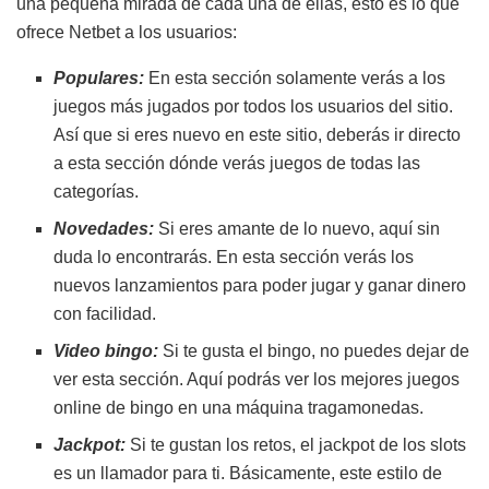
una pequeña mirada de cada una de ellas, esto es lo que
ofrece Netbet a los usuarios:
Populares:
En esta sección solamente verás a los
juegos más jugados por todos los usuarios del sitio.
Así que si eres nuevo en este sitio, deberás ir directo
a esta sección dónde verás juegos de todas las
categorías.
Novedades:
Si eres amante de lo nuevo, aquí sin
duda lo encontrarás. En esta sección verás los
nuevos lanzamientos para poder jugar y ganar dinero
con facilidad.
Video bingo:
Si te gusta el bingo, no puedes dejar de
ver esta sección. Aquí podrás ver los mejores juegos
online de bingo en una máquina tragamonedas.
Jackpot:
Si te gustan los retos, el jackpot de los slots
es un llamador para ti. Básicamente, este estilo de