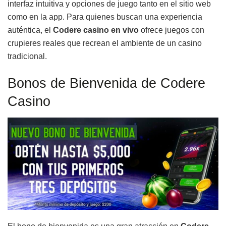
interfaz intuitiva y opciones de juego tanto en el sitio web
como en la app. Para quienes buscan una experiencia
auténtica, el
Codere casino en vivo
ofrece juegos con
crupieres reales que recrean el ambiente de un casino
tradicional.
Bonos de Bienvenida de Codere
Casino