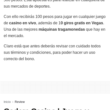
sus mercados de deportes.
Con ello recibirás 100 pesos para jugar en cualquier juego
de
casino en vivo
, además de 1
0 giros gratis en Vegas
.
Una de las mejores
máquinas tragamonedas
que hay en
el mercado.
Claro está que antes deberás revisar con cuidado todos
sus términos y condiciones, para poder hacer un uso
correcto del bono.
Inicio
Review