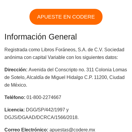
APUESTE EN CODERE
Información General
Registrada como Libros Foráneos, S.A. de C.V. Sociedad
anónima con capital Variable con los siguientes datos:
Dirección:
Avenida del Conscripto no. 311 Colonia Lomas
de Sotelo, Alcaldía de Miguel Hidalgo C.P. 11200, Ciudad
de México.
Teléfono:
01-800-2274667
Licencia:
DGG/SP/442/1997 y
DGJS/DGAAD/DCRCA/1566/2018.
Correo Electrónico:
apuestas@codere.mx