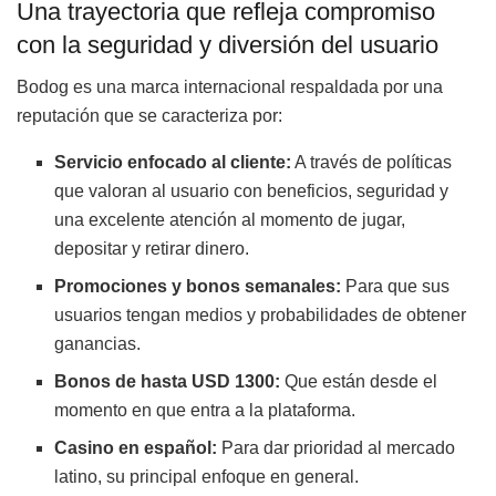
Una trayectoria que refleja compromiso
con la seguridad y diversión del usuario
Bodog es una marca internacional respaldada por una
reputación que se caracteriza por:
Servicio enfocado al cliente:
A través de políticas
que valoran al usuario con beneficios, seguridad y
una excelente atención al momento de jugar,
depositar y retirar dinero.
Promociones y bonos semanales:
Para que sus
usuarios tengan medios y probabilidades de obtener
ganancias.
Bonos de hasta USD 1300:
Que están desde el
momento en que entra a la plataforma.
Casino en español:
Para dar prioridad al mercado
latino, su principal enfoque en general.