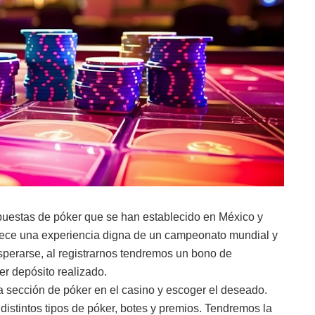
puestas de póker que se han establecido en México y
frece una experiencia digna de un campeonato mundial y
sperarse, al registrarnos tendremos un bono de
er depósito realizado.
a sección de póker en el casino y escoger el deseado.
stintos tipos de póker, botes y premios. Tendremos la