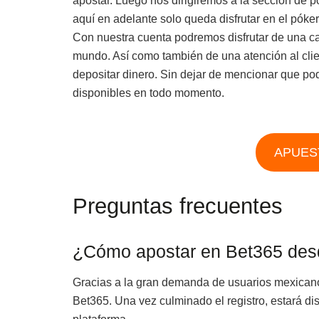
apostar. Luego nos dirigiremos a la sección de p
aquí en adelante solo queda disfrutar en el póker
Con nuestra cuenta podremos disfrutar de una ca
mundo. Así como también de una atención al clien
depositar dinero. Sin dejar de mencionar que po
disponibles en todo momento.
APUES
Preguntas frecuentes
¿Cómo apostar en Bet365 des
Gracias a la gran demanda de usuarios mexicanos,
Bet365. Una vez culminado el registro, estará di