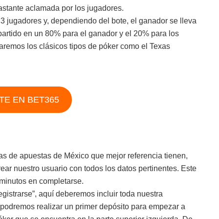
bastante aclamada por los jugadores.
 jugadores y, dependiendo del bote, el ganador se lleva
artido en un 80% para el ganador y el 20% para los
remos los clásicos tipos de póker como el Texas
TE EN BET365
s de apuestas de México que mejor referencia tienen,
ear nuestro usuario con todos los datos pertinentes. Este
 minutos en completarse.
gistrarse”, aquí deberemos incluir toda nuestra
 podremos realizar un primer depósito para empezar a