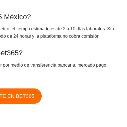
5 México?
tiro, el tiempo estimado es de 2 a 10 días laborales. Sin
do de 24 horas y la plataforma no cobra comisión.
Bet365?
r por medio de transferencia bancaria, mercado pago,
TE EN BET365