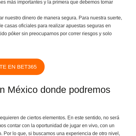
ones más importantes y la primera que debemos tomar
ar nuestro dinero de manera segura. Para nuestra suerte,
de casas oficiales para realizar apuestas seguras en
ido póker sin preocuparnos por correr riesgos y solo
TE EN BET365
en México donde podremos
quieren de ciertos elementos. En este sentido, no será
os contar con la oportunidad de jugar en vivo, con un
o. Por lo que, si buscamos una experiencia de otro nivel,