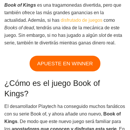
Book of Kings
es una tragamonedas divertida, pero que
también ofrece las más grandes ganancias en la
actualidad. Además, si has
disfrutado de juegos
como
Books of dead
, tendrás una idea de la mecánica de este
juego. Sin embargo, si no has jugado a algún
slot
de esta
serie, también te divertirás mientras ganas dinero real.
APUESTE EN WINNER
¿Cómo es el juego Book of
Kings?
El desarrollador Playtech ha conseguido muchos fanáticos
con su serie Book of, y ahora añade uno nuevo,
Book of
Kings
. De modo que este nuevo juego será familiar para
los
apostadores que conocen y disfrutan esta serie
. En