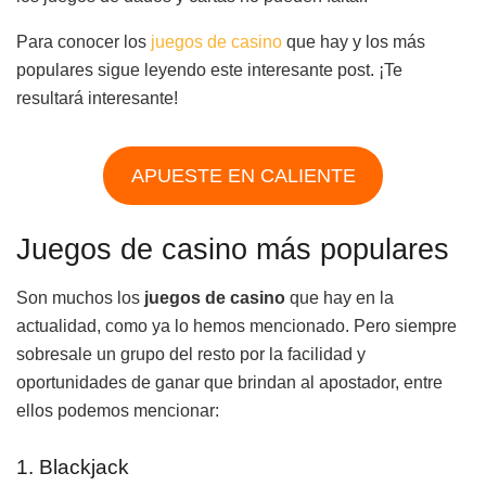
Para conocer los
juegos de casino
que hay y los más
populares sigue leyendo este interesante post. ¡Te
resultará interesante!
APUESTE EN CALIENTE
Juegos de casino más populares
Son muchos los
juegos de casino
que hay en la
actualidad, como ya lo hemos mencionado. Pero siempre
sobresale un grupo del resto por la facilidad y
oportunidades de ganar que brindan al apostador, entre
ellos podemos mencionar:
1. Blackjack