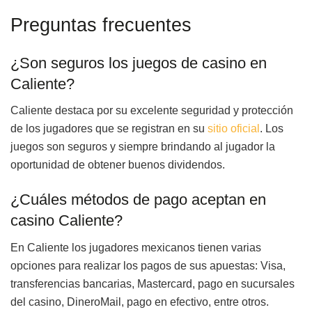
Preguntas frecuentes
¿Son seguros los juegos de casino en
Caliente?
Caliente destaca por su excelente seguridad y protección
de los jugadores que se registran en su
sitio oficial
. Los
juegos son seguros y siempre brindando al jugador la
oportunidad de obtener buenos dividendos.
¿Cuáles métodos de pago aceptan en
casino Caliente?
En Caliente los jugadores mexicanos tienen varias
opciones para realizar los pagos de sus apuestas: Visa,
transferencias bancarias, Mastercard, pago en sucursales
del casino, DineroMail, pago en efectivo, entre otros.