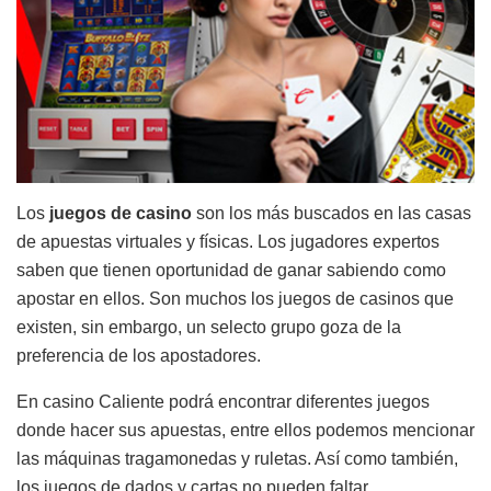
Los
juegos de casino
son los más buscados en las casas
de apuestas virtuales y físicas. Los jugadores expertos
saben que tienen oportunidad de ganar sabiendo como
apostar en ellos. Son muchos los juegos de casinos que
existen, sin embargo, un selecto grupo goza de la
preferencia de los apostadores.
En casino Caliente podrá encontrar diferentes juegos
donde hacer sus apuestas, entre ellos podemos mencionar
las máquinas tragamonedas y ruletas. Así como también,
los juegos de dados y cartas no pueden faltar.