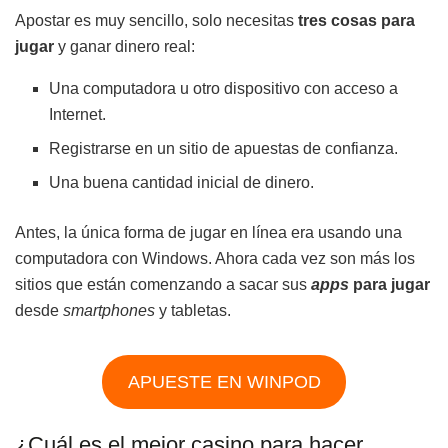
Apostar es muy sencillo, solo necesitas
tres cosas para
jugar
y ganar dinero real:
Una computadora u otro dispositivo con acceso a
Internet.
Registrarse en un sitio de apuestas de confianza.
Una buena cantidad inicial de dinero.
Antes, la única forma de jugar en línea era usando una
computadora con Windows. Ahora cada vez son más los
sitios que están comenzando a sacar sus
apps
para jugar
desde
smartphones
y tabletas.
APUESTE EN WINPOD
¿Cuál es el mejor casino para hacer