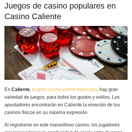
Juegos de casino populares en
Casino Caliente
En
Caliente
,
el gran casino online mexicano
, hay gran
variedad de juegos, para todos los gustos y estilos. Los
apostadores encontrarán en Caliente la emoción de los
casinos físicos en su máxima expresión.
Al registrarse en este maravilloso casino, los jugadores