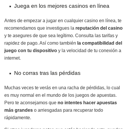
Juega en los mejores casinos en línea
Antes de empezar a jugar en cualquier casino en línea, te
recomendamos que investigues la
reputación del casino
y te asegures de que sea legítimo. Consulta las tarifas y
rapidez de pago. Así como
también
la compatibilidad del
juego con tu dispositivo
y la velocidad de tu conexión a
internet.
No corras tras las pérdidas
Muchas veces te verás en una racha de pérdidas, lo cual
es muy normal en el mundo de los juegos de apuestas.
Pero te aconsejamos que
no intentes hacer apuestas
más grandes
o arriesgadas para recuperar todo
rápidamente.