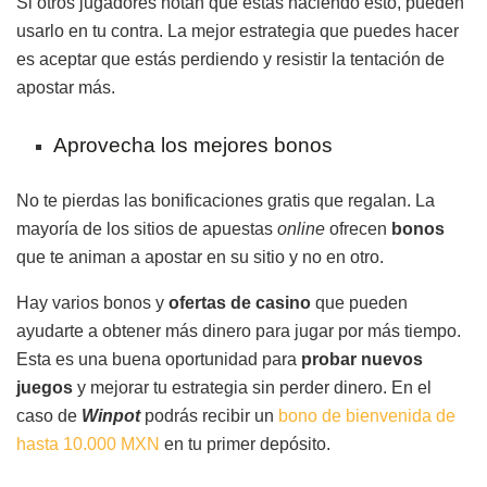
Si otros jugadores notan que estás haciendo esto, pueden
usarlo en tu contra. La mejor estrategia que puedes hacer
es aceptar que estás perdiendo y resistir la tentación de
apostar más.
Aprovecha los mejores bonos
No te pierdas las bonificaciones gratis que regalan. La
mayoría de los sitios de apuestas
online
ofrecen
bonos
que te animan a apostar en su sitio y no en otro.
Hay varios bonos y
ofertas de casino
que pueden
ayudarte a obtener más dinero para jugar por más tiempo.
Esta es una buena oportunidad para
probar nuevos
juegos
y mejorar tu estrategia sin perder dinero. En el
caso de
Winpot
podrás recibir un
bono de bienvenida de
hasta 10.000 MXN
en tu primer depósito.