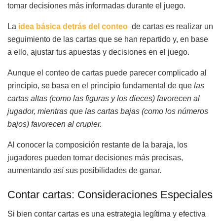
tomar decisiones más informadas durante el juego.
La
idea básica detrás del conteo
de cartas es realizar un
seguimiento de las cartas que se han repartido y, en base
a ello, ajustar tus apuestas y decisiones en el juego.
Aunque el conteo de cartas puede parecer complicado al
principio, se basa en el principio fundamental de que
las
cartas altas (como las figuras y los dieces) favorecen al
jugador, mientras que las cartas bajas (como los números
bajos) favorecen al crupier.
Al conocer la composición restante de la baraja, los
jugadores pueden tomar decisiones más precisas,
aumentando así sus posibilidades de ganar.
Contar cartas: Consideraciones Especiales
Si bien contar cartas es una estrategia legítima y efectiva