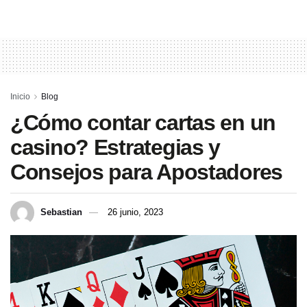
Inicio
Blog
¿Cómo contar cartas en un
casino? Estrategias y
Consejos para Apostadores
Sebastian
26 junio, 2023