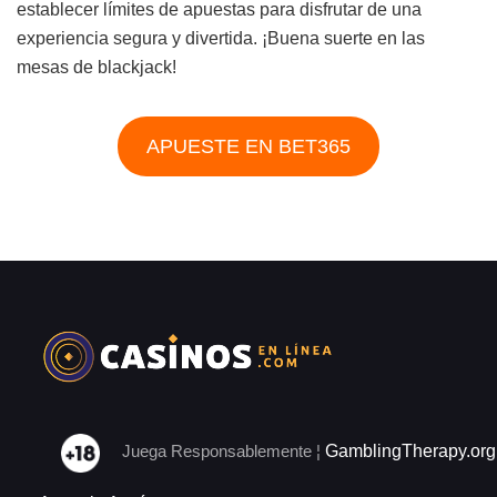
establecer límites de apuestas para disfrutar de una
experiencia segura y divertida. ¡Buena suerte en las
mesas de blackjack!
APUESTE EN BET365
Juega Responsablemente ¦
GamblingTherapy.org