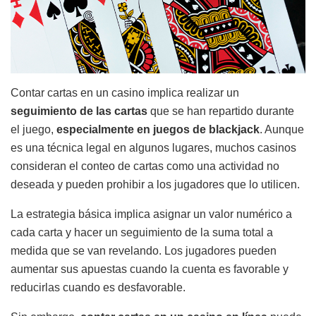
Contar cartas en un casino implica realizar un
seguimiento de las cartas
que se han repartido durante
el juego,
especialmente en juegos de blackjack
. Aunque
es una técnica legal en algunos lugares, muchos casinos
consideran el conteo de cartas como una actividad no
deseada y pueden prohibir a los jugadores que lo utilicen.
La estrategia básica implica asignar un valor numérico a
cada carta y hacer un seguimiento de la suma total a
medida que se van revelando. Los jugadores pueden
aumentar sus apuestas cuando la cuenta es favorable y
reducirlas cuando es desfavorable.