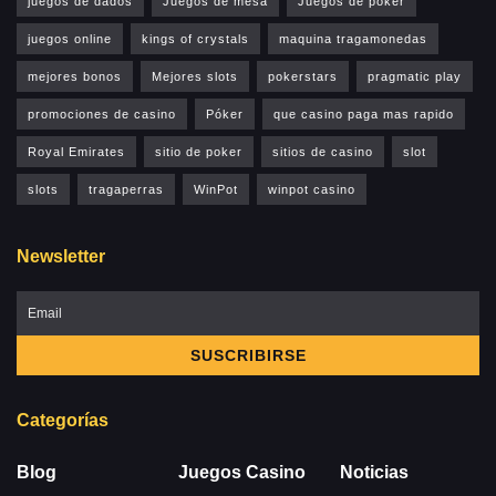
juegos de dados
Juegos de mesa
Juegos de póker
juegos online
kings of crystals
maquina tragamonedas
mejores bonos
Mejores slots
pokerstars
pragmatic play
promociones de casino
Póker
que casino paga mas rapido
Royal Emirates
sitio de poker
sitios de casino
slot
slots
tragaperras
WinPot
winpot casino
Newsletter
Categorías
Blog
Juegos Casino
Noticias