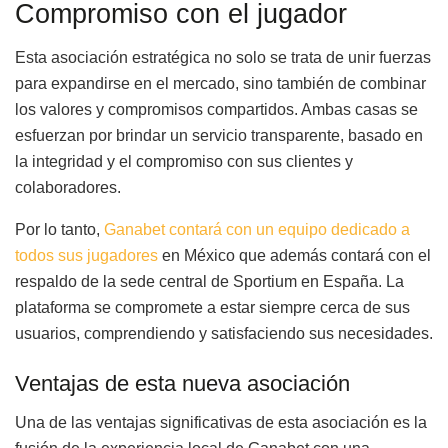
Compromiso con el jugador
Esta asociación estratégica no solo se trata de unir fuerzas
para expandirse en el mercado, sino también de combinar
los valores y compromisos compartidos. Ambas casas se
esfuerzan por brindar un servicio transparente, basado en
la integridad y el compromiso con sus clientes y
colaboradores.
Por lo tanto,
Ganabet contará con un equipo dedicado a
todos sus jugadores
en México que además contará con el
respaldo de la sede central de Sportium en España. La
plataforma se compromete a estar siempre cerca de sus
usuarios, comprendiendo y satisfaciendo sus necesidades.
Ventajas de esta nueva asociación
Una de las ventajas significativas de esta asociación es la