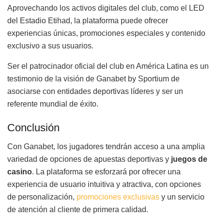
Aprovechando los activos digitales del club, como el LED
del Estadio Etihad, la plataforma puede ofrecer
experiencias únicas, promociones especiales y contenido
exclusivo a sus usuarios.
Ser el patrocinador oficial del club en América Latina es un
testimonio de la visión de Ganabet by Sportium de
asociarse con entidades deportivas líderes y ser un
referente mundial de éxito.
Conclusión
Con Ganabet, los jugadores tendrán acceso a una amplia
variedad de opciones de apuestas deportivas y
juegos de
casino
. La plataforma se esforzará por ofrecer una
experiencia de usuario intuitiva y atractiva, con opciones
de personalización,
promociones exclusivas
y un servicio
de atención al cliente de primera calidad.