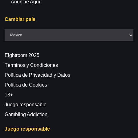
Anuncie Aquí
Cambiar país
Eightroom 2025
Términos y Condiciones
Política de Privacidad y Datos
Política de Cookies
18+
Juego responsable
Gambling Addiction
Juego responsable