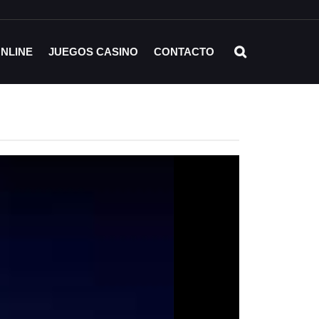
NLINE
JUEGOS CASINO
CONTACTO