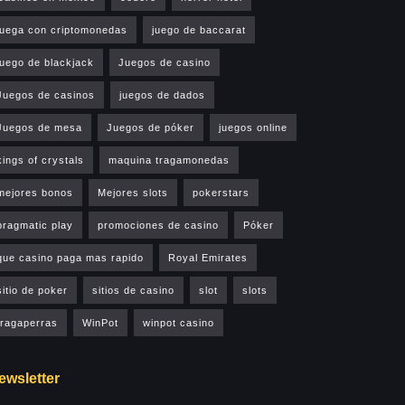
juega con criptomonedas
juego de baccarat
juego de blackjack
Juegos de casino
Juegos de casinos
juegos de dados
Juegos de mesa
Juegos de póker
juegos online
kings of crystals
maquina tragamonedas
mejores bonos
Mejores slots
pokerstars
pragmatic play
promociones de casino
Póker
que casino paga mas rapido
Royal Emirates
sitio de poker
sitios de casino
slot
slots
tragaperras
WinPot
winpot casino
ewsletter