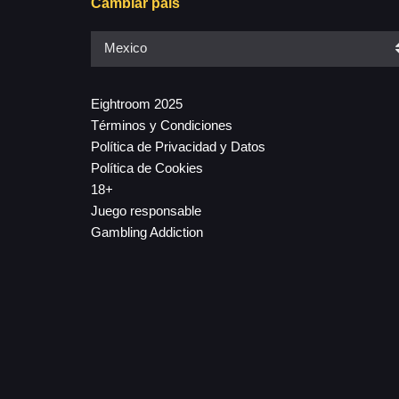
Cambiar país
Mexico
Eightroom 2025
Términos y Condiciones
Política de Privacidad y Datos
Política de Cookies
18+
Juego responsable
Gambling Addiction