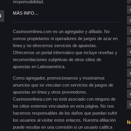
responsabilidad.
MÁS INFO…
Casinosenlinea.com es un agregador y afiliado. No
somos propietarios ni operadores de juegos de azar en
línea y no ofrecemos servicios de apuestas.
Ofrecemos un portal informativo que incluye reseñas y
recomendaciones subjetivas de otros sitios de
apuestas en Latinoamérica.
Como agregador, promocionamos y mostramos
anuncios que se vinculan con servicios de juegos de
apuestas en línea y otros proveedores.
Casinosenlinea.com no está asociado con ninguno de
los sitios externos vinculados en esta página. No nos
hacemos responsables de los daños que puedan sufrir
los usuarios al visitar estos enlaces. Nuestra afiliación
N
puede resultar en una comisión si un usuario califica