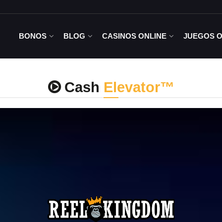
BONOS
BLOG
CASINOS ONLINE
JUEGOS O
Cash
Elevator™