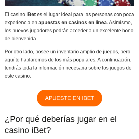
El casino
iBet
es el lugar ideal para las personas con poca
experiencia en
apuestas en casinos en línea
. Asimismo,
los nuevos jugadores podrán acceder a un excelente bono
de bienvenida.
Por otro lado, posee un inventario amplio de juegos, pero
aquí te hablaremos de los más populares. A continuación,
tendrás toda la información necesaria sobre los juegos de
este casino.
APUESTE EN IBET
¿Por qué deberías jugar en el
casino iBet?