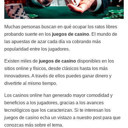
Muchas personas buscan en qué ocupar los ratos libres
probando suerte en los
juegos de casino
. El mundo de
las apuestas de azar cada día va cobrando más
popularidad entre los jugadores.
Existen miles de
juegos de casino
disponibles en los
sitios online y físicos, desde clásicos hasta los más
innovadores. A través de ellos puedes ganar dinero y
divertirte al mismo tiempo.
Los casinos online han generado mayor comodidad y
beneficios a los jugadores, gracias a los avances
tecnológicos que los caracterizan. Si te interesan los
juegos de casino echa un vistazo a nuestro post para que
conozcas más sobre el tema.