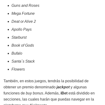
Guns and Roses
Mega Fortune
Deat or Alive 2
Apollo Pays
Starburst
Book of Gods
Bufalo
Santa´s Stack
Flowers
También, en estos juegos, tendrás la posibilidad de
obtener un premio denominado
jackpot
y algunas
funciones de
buy bonus
. Además,
iBet
está dividido en
secciones, las cuales harán que puedas navegar en la