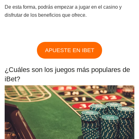
De esta forma, podrás empezar a jugar en el casino y
disfrutar de los beneficios que ofrece.
APUESTE EN IBET
¿Cuáles son los juegos más populares de
iBet?