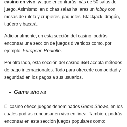
casino en vivo
, ya que encontrarás más de 50 salas de
juego. Asimismo, en dichas salas hallarás un
lobby
con
mesas de ruleta y crupieres, paquetes, Blackjack, dragón,
tigüero y bacará.
Adicionalmente, en esta sección del casino, podrás
encontrar una sección de juegos divertidos como, por
ejemplo:
European Roulotte
.
Por otro lado, esta sección del casino
iBet
acepta métodos
de pago internacionales. Todo para ofrecerle comodidad y
seguridad en los pagos a sus usuarios.
Game shows
El casino ofrece juegos denominados
Game Shows
, en los
cuales podrás concursar en vivo en línea. También, podrás
encontrar en esta sección juegos populares como: