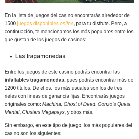
En la lista de juegos del casino encontrarás alrededor de
1500
juegos disponibles
online
, para tu disfrute. Pero, a
continuación, te mencionamos los más populares entre los
que gustan de los juegos de casinos:
Las tragamonedas
Entre los juegos de este casino podrás encontrar las
infaltables tragamonedas,
pues podrás encontrar más de
1200 títulos. De ellos, los más usuales son los de tres
rieles con líneas de ganancia fijas. Encontrarás juegos
originales como:
Machina, Ghost of Dead
,
Gonzo’s Quest
,
Mental
,
Clusters Megapays
, y otros más.
Sin embargo, en este tipo de juego, los más populares del
casino son los siguientes: