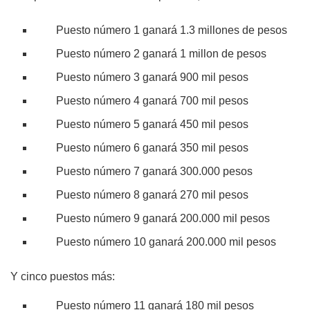
Puesto número 1 ganará 1.3 millones de pesos
Puesto número 2 ganará 1 millon de pesos
Puesto número 3 ganará 900 mil pesos
Puesto número 4 ganará 700 mil pesos
Puesto número 5 ganará 450 mil pesos
Puesto número 6 ganará 350 mil pesos
Puesto número 7 ganará 300.000 pesos
Puesto número 8 ganará 270 mil pesos
Puesto número 9 ganará 200.000 mil pesos
Puesto número 10 ganará 200.000 mil pesos
Y cinco puestos más:
Puesto número 11 ganará 180 mil pesos