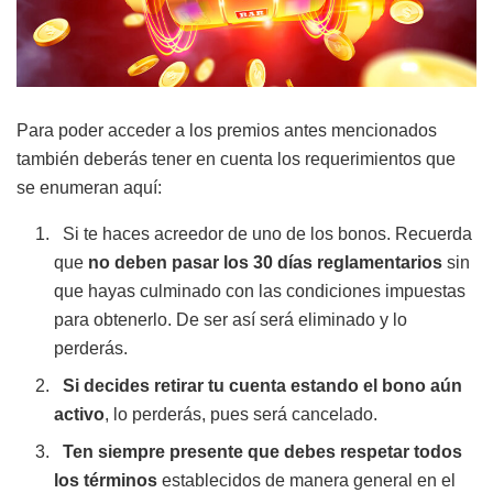
Para poder acceder a los premios antes mencionados
también deberás tener en cuenta los requerimientos que
se enumeran aquí:
Si te haces acreedor de uno de los bonos. Recuerda
que
no deben pasar los 30 días reglamentarios
sin
que hayas culminado con las condiciones impuestas
para obtenerlo. De ser así será eliminado y lo
perderás.
Si decides retirar tu cuenta estando el bono aún
activo
, lo perderás, pues será cancelado.
Ten siempre presente que debes respetar todos
los términos
establecidos de manera general en el