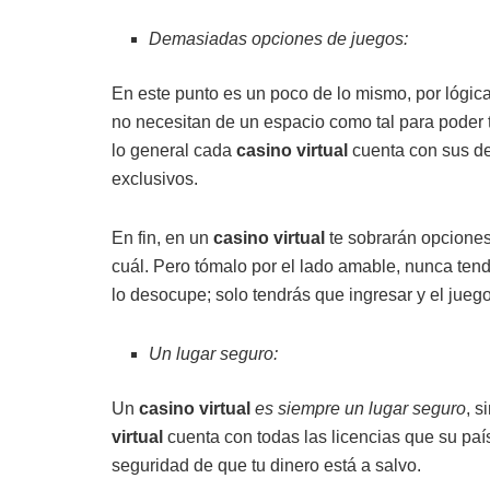
Demasiadas opciones de juegos:
En este punto es un poco de lo mismo, por lógic
no necesitan de un espacio como tal para poder
lo general cada
casino virtual
cuenta con sus de
exclusivos.
En fin, en un
casino virtual
te sobrarán opciones 
cuál. Pero tómalo por el lado amable, nunca ten
lo desocupe; solo tendrás que ingresar y el juego
Un lugar seguro:
Un
casino virtual
es siempre un lugar seguro
, 
virtual
cuenta con todas las licencias que su país
seguridad de que tu dinero está a salvo.