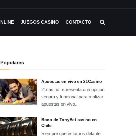
NLINE
JUEGOS CASINO
CONTACTO
Populares
Apuestas en vivo en 21Casino
21casino representa una opción
segura y funcional para realizar
apuestas en vivo...
Bono de TonyBet casino en
Chile
Siempre que estamos delante