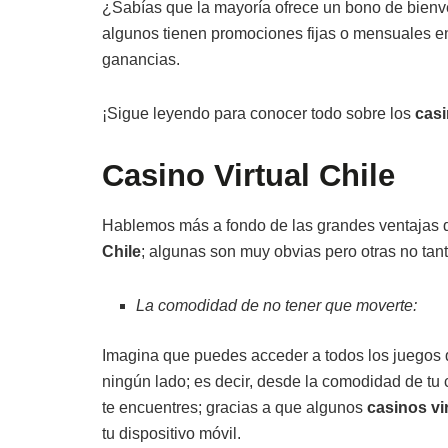
¿Sabías que la mayoría ofrece un bono de bienv
algunos tienen promociones fijas o mensuales en
ganancias.
¡Sigue leyendo para conocer todo sobre los
casi
Casino Virtual Chile
Hablemos más a fondo de las grandes ventajas
Chile
; algunas son muy obvias pero otras no tant
La comodidad de no tener que moverte:
Imagina que puedes acceder a todos los juegos q
ningún lado; es decir, desde la comodidad de tu 
te encuentres; gracias a que algunos
casinos vi
tu dispositivo móvil.