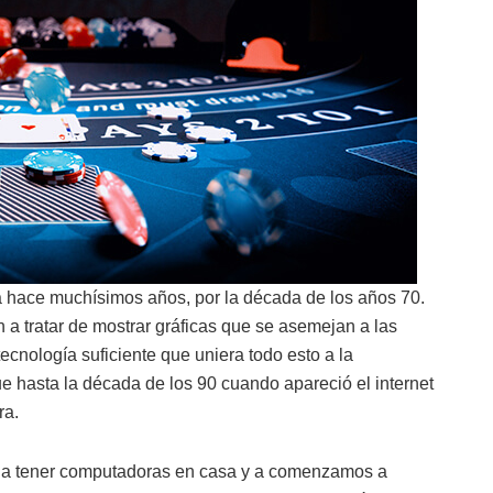
hace muchísimos años, por la década de los años 70.
tratar de mostrar gráficas que se asemejan a las
cnología suficiente que uniera todo esto a la
e hasta la década de los 90 cuando apareció el internet
ra.
 a tener computadoras en casa y a comenzamos a