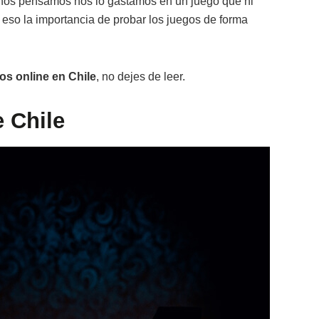
nos pensamos nos lo gastamos en un juego que ni
r eso la importancia de probar los juegos de forma
os online en Chile
, no dejes de leer.
 Chile