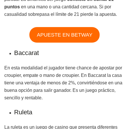
puntos
en una mano o una cantidad cercana. Si por
casualidad sobrepasa el límite de 21 pierde la apuesta.
APUESTE EN BETWAY
Baccarat
En esta modalidad el jugador tiene chance de apostar por
croupier, empate o mano de croupier. En Baccarat la casa
tiene una ventaja de menos de 2%, convirtiéndose en una
buena opción para salir ganador. Es un juego práctico,
sencillo y rentable.
Ruleta
La ruleta es un juego de casino que presenta diferentes