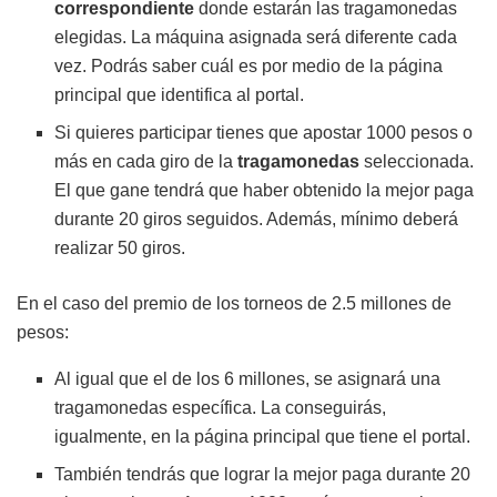
correspondiente
donde estarán las tragamonedas
elegidas. La máquina asignada será diferente cada
vez. Podrás saber cuál es por medio de la página
principal que identifica al portal.
Si quieres participar tienes que apostar 1000 pesos o
más en cada giro de la
tragamonedas
seleccionada.
El que gane tendrá que haber obtenido la mejor paga
durante 20 giros seguidos. Además, mínimo deberá
realizar 50 giros.
En el caso del premio de los torneos de 2.5 millones de
pesos:
Al igual que el de los 6 millones, se asignará una
tragamonedas específica. La conseguirás,
igualmente, en la página principal que tiene el portal.
También tendrás que lograr la mejor paga durante 20