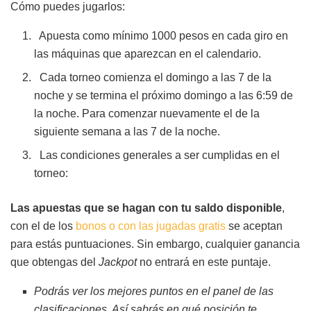
Cómo puedes jugarlos:
Apuesta como mínimo 1000 pesos en cada giro en
las máquinas que aparezcan en el calendario.
Cada torneo comienza el domingo a las 7 de la
noche y se termina el próximo domingo a las 6:59 de
la noche. Para comenzar nuevamente el de la
siguiente semana a las 7 de la noche.
Las condiciones generales a ser cumplidas en el
torneo:
Las apuestas que se hagan con tu saldo disponible
,
con el de los
bonos o con las jugadas gratis
se aceptan
para estás puntuaciones. Sin embargo, cualquier ganancia
que obtengas del
Jackpot
no entrará en este puntaje.
Podrás ver los mejores puntos en el panel de las
clasificaciones. Así sabrás en qué posición te