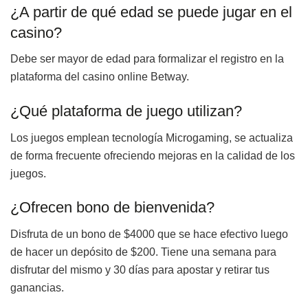
¿A partir de qué edad se puede jugar en el
casino?
Debe ser mayor de edad para formalizar el registro en la
plataforma del casino online Betway.
¿Qué plataforma de juego utilizan?
Los juegos emplean tecnología Microgaming, se actualiza
de forma frecuente ofreciendo mejoras en la calidad de los
juegos.
¿Ofrecen bono de bienvenida?
Disfruta de un bono de $4000 que se hace efectivo luego
de hacer un depósito de $200. Tiene una semana para
disfrutar del mismo y 30 días para apostar y retirar tus
ganancias.