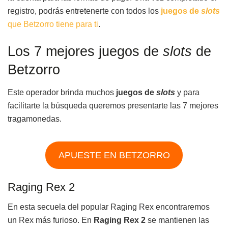
registro, podrás entretenerte con todos los
juegos de
slots
que Betzorro tiene para ti
.
Los 7 mejores juegos de
slots
de
Betzorro
Este operador brinda muchos
juegos de
slots
y para
facilitarte la búsqueda queremos presentarte las 7 mejores
tragamonedas.
APUESTE EN BETZORRO
Raging Rex 2
En esta secuela del popular Raging Rex encontraremos
un Rex más furioso. En
Raging Rex 2
se mantienen las