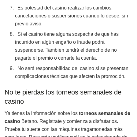
Es potestad del casino realizar los cambios,
cancelaciones o suspensiones cuando lo desee, sin
previo aviso.
Si el casino tiene alguna sospecha de que has
incurrido en algún engaño o fraude podrá
suspenderse. También tendrá el derecho de no
pagarte el premio o cerrarte la cuenta.
No será responsabilidad del casino si se presentan
complicaciones técnicas que afecten la promoción.
No te pierdas los torneos semanales de
casino
Ya tienes la información sobre los
torneos semanales de
casino
Betano. Regístrate y comienza a disfrutarlos.
Prueba tu suerte con las máquinas tragamonedas más