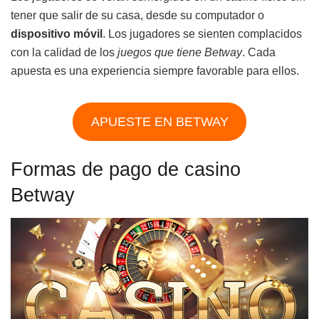
tener que salir de su casa, desde su computador o
dispositivo móvil
. Los jugadores se sienten complacidos
con la calidad de los
juegos que tiene Betway
. Cada
apuesta es una experiencia siempre favorable para ellos.
APUESTE EN BETWAY
Formas de pago de casino
Betway