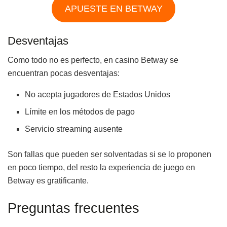
APUESTE EN BETWAY
Desventajas
Como todo no es perfecto, en casino Betway se
encuentran pocas desventajas:
No acepta jugadores de Estados Unidos
Límite en los métodos de pago
Servicio streaming ausente
Son fallas que pueden ser solventadas si se lo proponen
en poco tiempo, del resto la experiencia de juego en
Betway es gratificante.
Preguntas frecuentes