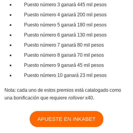
Puesto número 3 ganará 445 mil pesos
Puesto número 4 ganará 200 mil pesos
Puesto número 5 ganará 180 mil pesos
Puesto número 6 ganará 130 mil pesos
Puesto número 7 ganará 80 mil pesos
Puesto número 8 ganará 70 mil pesos
Puesto número 9 ganará 45 mil pesos
Puesto número 10 ganará 23 mil pesos
Nota: cada uno de estos premios está catalogado como
una bonificación que requiere
rollover
x40.
APUESTE EN INKABET