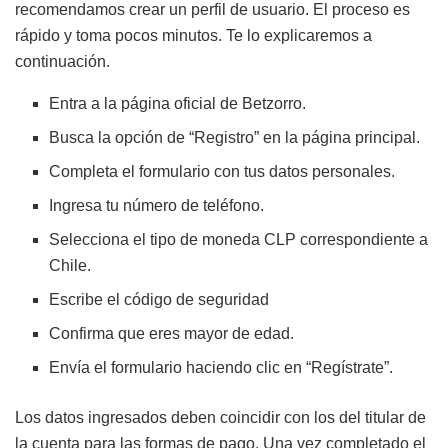
recomendamos crear un perfil de usuario. El proceso es
rápido y toma pocos minutos. Te lo explicaremos a
continuación.
Entra a la página oficial de Betzorro.
Busca la opción de “Registro” en la página principal.
Completa el formulario con tus datos personales.
Ingresa tu número de teléfono.
Selecciona el tipo de moneda CLP correspondiente a
Chile.
Escribe el código de seguridad
Confirma que eres mayor de edad.
Envía el formulario haciendo clic en “Regístrate”.
Los datos ingresados deben coincidir con los del titular de
la cuenta para las formas de pago. Una vez completado el