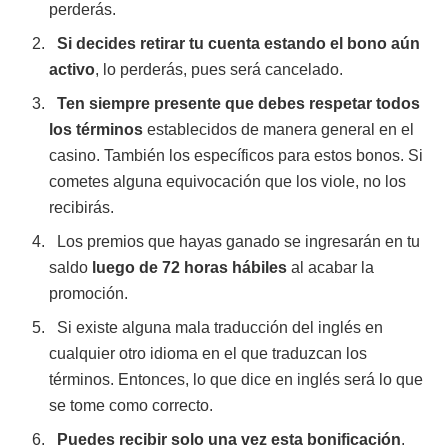
perderás.
Si decides retirar tu cuenta estando el bono aún
activo
, lo perderás, pues será cancelado.
Ten siempre presente que debes respetar todos
los términos
establecidos de manera general en el
casino. También los específicos para estos bonos. Si
cometes alguna equivocación que los viole, no los
recibirás.
Los premios que hayas ganado se ingresarán en tu
saldo
luego de 72 horas hábiles
al acabar la
promoción.
Si existe alguna mala traducción del inglés en
cualquier otro idioma en el que traduzcan los
términos. Entonces, lo que dice en inglés será lo que
se tome como correcto.
Puedes recibir solo una vez esta bonificación
.