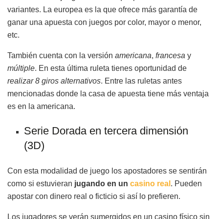
variantes. La europea es la que ofrece más garantía de
ganar una apuesta con juegos por color, mayor o menor,
etc.
También cuenta con la versión
americana
,
francesa
y
múltiple
. En esta última ruleta tienes oportunidad de
realizar 8 giros alternativos
. Entre las ruletas antes
mencionadas donde la casa de apuesta tiene más ventaja
es en la americana.
Serie Dorada en tercera dimensión
(3D)
Con esta modalidad de juego los apostadores se sentirán
como si estuvieran
jugando en un
casino real
. Pueden
apostar con dinero real o ficticio si así lo prefieren.
Los jugadores se verán sumergidos en un casino físico sin