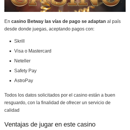
En
c
asino
Betway las vías de pago se adaptan
al país
desde donde juegas, aceptando pagos con:
Skrill
Visa o Mastercard
Neteller
Safety Pay
AstroPay
Todos los datos solicitados por el casino están a buen
resguardo, con la finalidad de ofrecer un servicio de
calidad
Ventajas de jugar en este casino