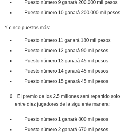
Puesto número 9 ganará 200.000 mil pesos
Puesto número 10 ganará 200.000 mil pesos
Y cinco puestos más:
Puesto número 11 ganará 180 mil pesos
Puesto número 12 ganará 90 mil pesos
Puesto número 13 ganará 45 mil pesos
Puesto número 14 ganará 45 mil pesos
Puesto número 15 ganará 45 mil pesos
El premio de los 2.5 millones será repartido solo
entre diez jugadores de la siguiente manera:
Puesto número 1 ganará 800 mil pesos
Puesto número 2 ganará 670 mil pesos