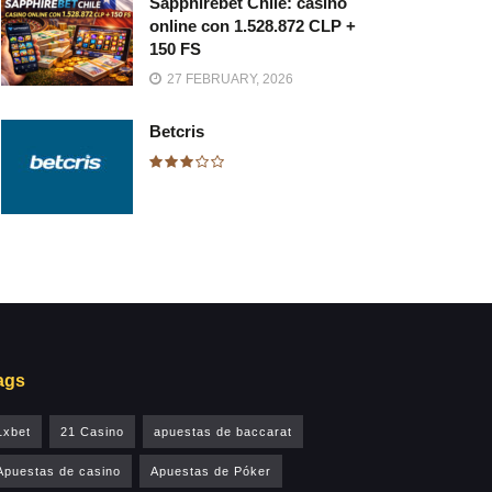
Sapphirebet Chile: casino
online con 1.528.872 CLP +
150 FS
27 FEBRUARY, 2026
Betcris
ags
1xbet
21 Casino
apuestas de baccarat
Apuestas de casino
Apuestas de Póker