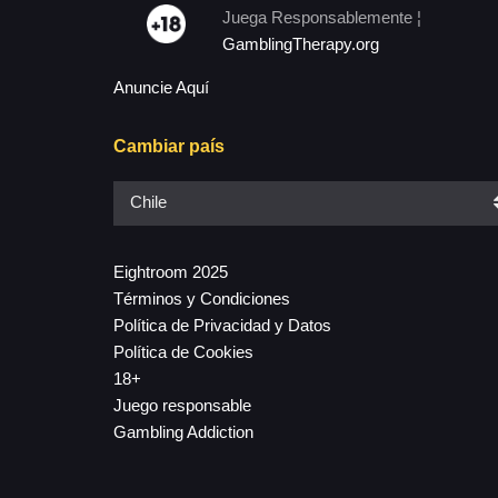
Juega Responsablemente ¦
GamblingTherapy.org
Anuncie Aquí
Cambiar país
Chile
Eightroom 2025
Términos y Condiciones
Política de Privacidad y Datos
Política de Cookies
18+
Juego responsable
Gambling Addiction