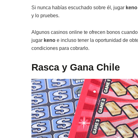
Si nunca habías escuchado sobre él, jugar
keno 
y lo pruebes.
Algunos casinos online te ofrecen bonos cuando 
jugar
keno
e incluso tener la oportunidad de obt
condiciones para cobrarlo.
Rasca y Gana Chile