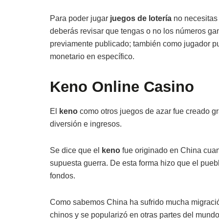
Para poder jugar
juegos de lotería
no necesitas
deberás revisar que tengas o no los números gan
previamente publicado; también como jugador pue
monetario en específico.
Keno Online Casino
El
keno
como otros juegos de azar fue creado gr
diversión e ingresos.
Se dice que el
keno
fue originado en China cuan
supuesta guerra. De esta forma hizo que el pue
fondos.
Como sabemos China ha sufrido mucha migración.
chinos y se popularizó en otras partes del mund