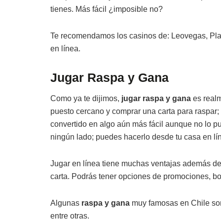
tienes. Más fácil ¿imposible no?
Te recomendamos los casinos de: Leovegas, Pla
en línea.
Jugar Raspa y Gana
Como ya te dijimos,
jugar raspa y gana
es realm
puesto cercano y comprar una carta para raspar; 
convertido en algo aún más fácil aunque no lo pu
ningún lado; puedes hacerlo desde tu casa en lí
Jugar en línea tiene muchas ventajas además de 
carta. Podrás tener opciones de promociones, b
Algunas
raspa y gana
muy famosas en Chile son:
entre otras.