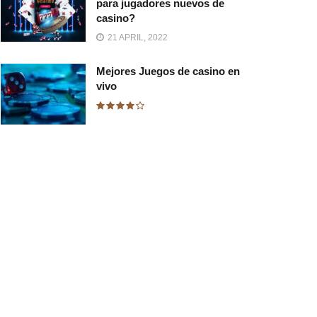
para jugadores nuevos de
casino?
21 APRIL, 2022
Mejores Juegos de casino en
vivo