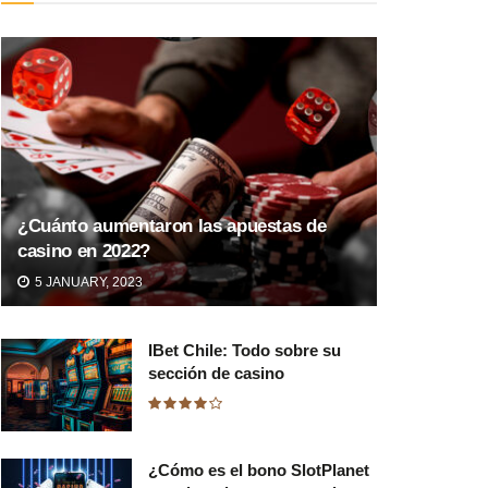
¿Cuánto aumentaron las apuestas de
casino en 2022?
5 JANUARY, 2023
IBet Chile: Todo sobre su
sección de casino
¿Cómo es el bono SlotPlanet