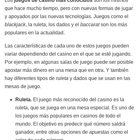
Los
juegos de casino más conocidos
son los mismos
que hace mucho tiempo, pero con nuevas formas de jugar
y apoyados por las nuevas tecnologías. Juegos como el
blackjack
, la ruleta, los dados y el
baccarat
son los más
populares en la actualidad.
Las características de cada uno de estos juegos pueden
variar dependiendo del casino en el que se esté jugando.
Por ejemplo, en algunas salas de juego puede ser posible
apostar más dinero en una mesa que en otra. Y también
hay diferentes tipos de
ruleta
y dados que se usan en las
mesas de juego.
Ruleta.
El juego más reconocido del casino es la
ruleta, que se juega en una mesa especial. Es uno de
los juegos más populares en casinos de todo el
mundo. El objetivo es predecir qué número saldrá
ganador, entre otras opciones de apuestas como el