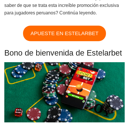
saber de que se trata esta increíble promoción exclusiva
para jugadores peruanos? Continúa leyendo.
APUESTE EN ESTELARBET
Bono de bienvenida de Estelarbet