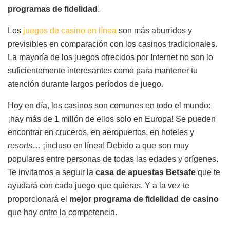
programas de fidelidad
.
Los
juegos de casino en línea
son más aburridos y
previsibles en comparación con los casinos tradicionales.
La mayoría de los juegos ofrecidos por Internet no son lo
suficientemente interesantes como para mantener tu
atención durante largos períodos de juego.
Hoy en día, los casinos son comunes en todo el mundo:
¡hay más de 1 millón de ellos solo en Europa! Se pueden
encontrar en cruceros, en aeropuertos, en hoteles y
resorts
… ¡incluso en línea! Debido a que son muy
populares entre personas de todas las edades y orígenes.
Te invitamos a seguir la
casa de apuestas Betsafe
que te
ayudará con cada juego que quieras. Y a la vez te
proporcionará el
mejor programa de fidelidad de casino
que hay entre la competencia.