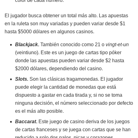
color de cada número.
El jugador busca obtener un total más alto. Las apuestas
en la ruleta son muy variadas y pueden variar desde $1
hasta $5000 dólares en algunos casinos.
Blackjack
.
También conocido como 21 o
vingt-et-un
(veintiuno). Este es un juego de cartas tipo póker
donde las apuestas pueden variar desde $2 hasta
$2000 dólares, dependiendo del casino.
Slots.
Son las clásicas tragamonedas. El jugador
puede elegir la cantidad de monedas que está
dispuesto a gastar en cada tirada y, si no se toma
ninguna decisión, el número seleccionado por defecto
es el más alto posible.
Baccarat
.
Este juego de casino deriva de los juegos
de cartas franceses y se juega con cartas que se han
reducido a solo dos palos, picas y corazones.