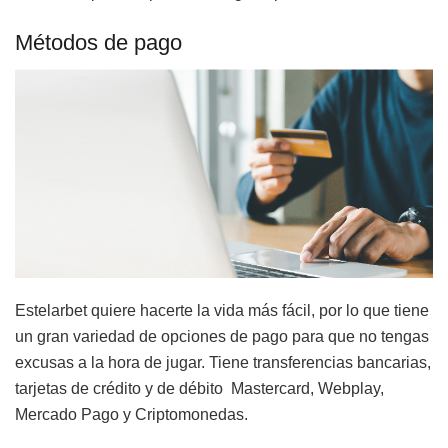
Métodos de pago
Estelarbet quiere hacerte la vida más fácil, por lo que tiene
un gran variedad de opciones de pago para que no tengas
excusas a la hora de jugar. Tiene transferencias bancarias,
tarjetas de crédito y de débito Mastercard, Webplay,
Mercado Pago y Criptomonedas.