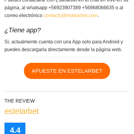
página, al whatsapp +56923907389 +56968066635 o al
correo electrónico
contacto@estelarbet.com
.
¿Tiene app?
Si, actualmente cuenta con una App solo para Android y
puedes descargarla directamente desde la página web.
APUESTE EN ESTELARBET
THE REVIEW
estelarbet
4.4