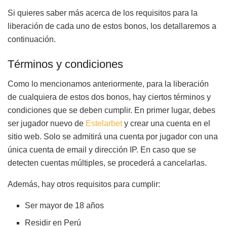
Si quieres saber más acerca de los requisitos para la
liberación de cada uno de estos bonos, los detallaremos a
continuación.
Términos y condiciones
Como lo mencionamos anteriormente, para la liberación
de cualquiera de estos dos bonos, hay ciertos términos y
condiciones que se deben cumplir. En primer lugar, debes
ser jugador nuevo de
Estelarbet
y crear una cuenta en el
sitio web. Solo se admitirá una cuenta por jugador con una
única cuenta de email y dirección IP. En caso que se
detecten cuentas múltiples, se procederá a cancelarlas.
Además, hay otros requisitos para cumplir:
Ser mayor de 18 años
Residir en Perú