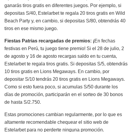
ganarás tiros gratis en diferentes juegos. Por ejemplo, si
depositas S/40, Estelarbet te regala 20 tiros gratis en Wild
Beach Party y, en cambio, si depositas S/80, obtendrás 40
tiros en ese mismo juego.
Fiestas Patrias recargadas de premios: ¡
En fechas
festivas en Perú, tu juego tiene premio! Si el 28 de julio, 2
de agosto y 16 de agosto recargas saldo en tu cuenta,
Estelarbet te regala tiros gratis. Si depositas S/5, obtendrás
10 tiros gratis en Lions Megaways. En cambio, por
depositar S/10 tendrás 20 tiros gratis en Lions Megaways.
Como si esto fuera poco, si acumulas S/50 durante los
días de promoción, participarán en el sorteo de 30 bonos
de hasta S/2.750.
Estas promociones cambian regularmente, por lo que es
altamente recomendable chequear el sitio web de
Estelarbet para no perderte ninguna promoción.