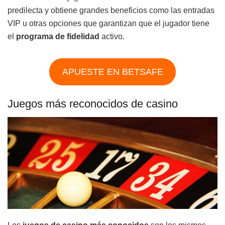
predilecta y obtiene grandes beneficios como las entradas
VIP u otras opciones que garantizan que el jugador tiene
el
programa de fidelidad
activo.
APUESTE EN BETSAFE
Juegos más reconocidos de casino