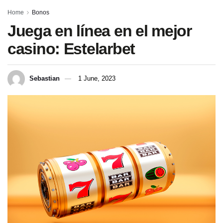
Home
Bonos
Juega en línea en el mejor
casino: Estelarbet
Sebastian
1 June, 2023