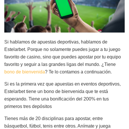
Si hablamos de apuestas deportivas, hablamos de
Estelarbet. Porque no solamente puedes jugar a tu juego
favorito de casino, sino que puedes apostar por tu equipo
favorito y seguir a las grandes ligas del mundo. ¿Tiene
bono de bienvenida
? Te lo contamos a continuación.
Si es la primera vez que apuestas en eventos deportivos,
Estelarbet tiene un bono de bienvenida que te está
esperando. Tiene una bonificación del 200% en tus
primeros tres depósitos
Tienes más de 20 disciplinas para apostar, entre
básquetbol, fútbol, tenis entre otros. Anímate y juega