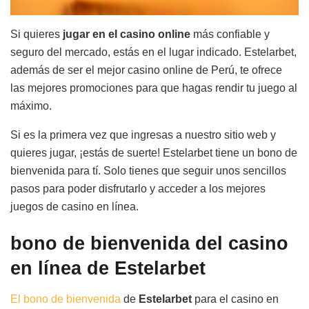
Si quieres
jugar en el casino online
más confiable y
seguro del mercado, estás en el lugar indicado. Estelarbet,
además de ser el mejor casino online de Perú, te ofrece
las mejores promociones para que hagas rendir tu juego al
máximo.
Si es la primera vez que ingresas a nuestro sitio web y
quieres jugar, ¡estás de suerte! Estelarbet tiene un bono de
bienvenida para tí. Solo tienes que seguir unos sencillos
pasos para poder disfrutarlo y acceder a los mejores
juegos de casino en línea.
bono de bienvenida del casino
en línea de Estelarbet
El bono de bienvenida
de
Estelarbet
para el casino en