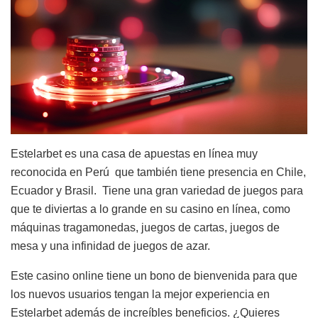
Estelarbet es una casa de apuestas en línea muy
reconocida en Perú que también tiene presencia en Chile,
Ecuador y Brasil. Tiene una gran variedad de juegos para
que te diviertas a lo grande en su casino en línea, como
máquinas tragamonedas, juegos de cartas, juegos de
mesa y una infinidad de juegos de azar.
Este casino online tiene un bono de bienvenida para que
los nuevos usuarios tengan la mejor experiencia en
Estelarbet además de increíbles beneficios. ¿Quieres