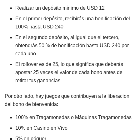
Realizar un depósito mínimo de USD 12
En el primer depósito, recibirás una bonificación del
100% hasta USD 240
En el segundo depósito, al igual que el tercero,
obtendrás 50 % de bonificación hasta USD 240 por
cada uno.
El rollover es de 25, lo que significa que deberás
apostar 25 veces el valor de cada bono antes de
retirar tus ganancias.
Por otro lado, hay juegos que contribuyen a la liberación
del bono de bienvenida:
100% en Tragamonedas o Máquinas Tragamonedas
10% en Casino en Vivo
5% en póquer