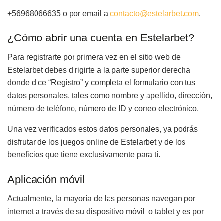
+56968066635 o por email a
contacto@estelarbet.com
.
¿Cómo abrir una cuenta en Estelarbet?
Para registrarte por primera vez en el sitio web de
Estelarbet debes dirigirte a la parte superior derecha
donde dice “Registro” y completa el formulario con tus
datos personales, tales como nombre y apellido, dirección,
número de teléfono, número de ID y correo electrónico.
Una vez verificados estos datos personales, ya podrás
disfrutar de los juegos online de Estelarbet y de los
beneficios que tiene exclusivamente para tí.
Aplicación móvil
Actualmente, la mayoría de las personas navegan por
internet a través de su dispositivo móvil o tablet y es por