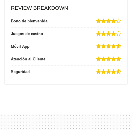
REVIEW BREAKDOWN
Bono de bienvenida
Juegos de casino
Móvil App
Atención al Cliente
Seguridad