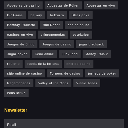
Apuestas de casino
Apuestas de Póker
Apuestas en vivo
BC Game
betway
betzorro
Blackjacks
Bombay Roulette
Bull Dozer
casino online
casinos en vivo
criptomonedas
estelarbet
Juegos de Bingo
Juegos de casino
jugar blackjack
Jugar póker
Keno online
LuckLand
Money Rain 2
roulette
rueda de la fortuna
sitio de casino
sitio online de casino
Torneos de casino
torneos de poker
tragamonedas
Valley of the Gods
Vinnie Jones
zeus strike
Newsletter