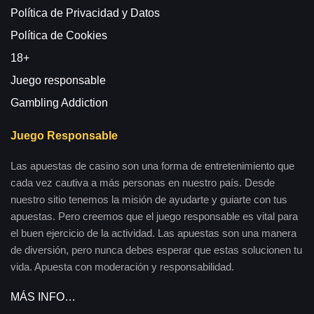
Política de Privacidad y Datos
Política de Cookies
18+
Juego responsable
Gambling Addiction
Juego Responsable
Las apuestas de casino son una forma de entretenimiento que
cada vez cautiva a más personas en nuestro país. Desde
nuestro sitio tenemos la misión de ayudarte y guiarte con tus
apuestas. Pero creemos que el juego responsable es vital para
el buen ejercicio de la actividad. Las apuestas son una manera
de diversión, pero nunca debes esperar que estas solucionen tu
vida. Apuesta con moderación y responsabilidad.
MÁS INFO…